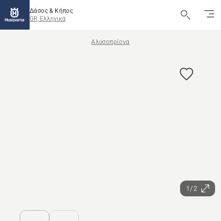
Δάσος & Κήπος
GR, Ελληνικά
Αλυσοπρίονα
1/2