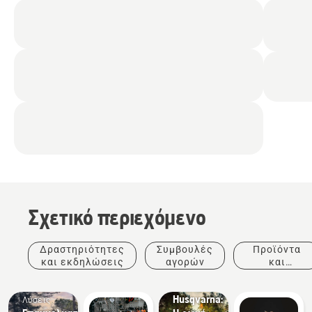
Σχετικό περιεχόμενο
Ιστορίες
και
έμπνευση
Δραστηριότητες
Συμβουλές
Προϊόντα
Tree
και εκδηλώσεις
αγορών
και
Talks
καινοτομίες
από τη
Husqvarna:
Λύσεις