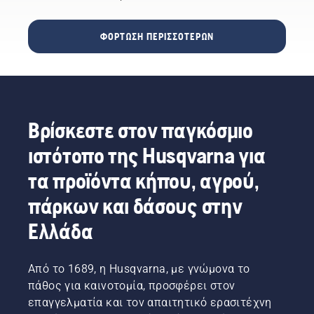
καλύτερους
χρησιμοποιήσετε.
μερικές
επαγγελματίες
Οι
συμβουλές
δασών
απαντήσεις
ΦΌΡΤΩΣΗ ΠΕΡΙΣΣΌΤΕΡΩΝ
που θα
και
θα σας
σας
πάρκων
βοηθήσουν
βοηθήσουν
στον
να
να
κόσμο.
επιλέξετε
ετοιμάσετε
Είναι η
το
το
ομάδα
σωστό
Βρίσκεστε στον παγκόσμιο
αλυσοπρίονό
Η. Και
μέγεθος
σας για
είναι οι
και τον
ιστότοπο της Husqvarna για
να
πιο
σωστό
αναλάβει
απαιτητικοί
τύπο
τα προϊόντα κήπου, αγρού,
δράση.
χρήστες
αλυσοπρίονου.
πάρκων και δάσους στην
μας.
Ελλάδα
Από το 1689, η Husqvarna, με γνώμονα το
πάθος για καινοτομία, προσφέρει στον
επαγγελματία και τον απαιτητικό ερασιτέχνη