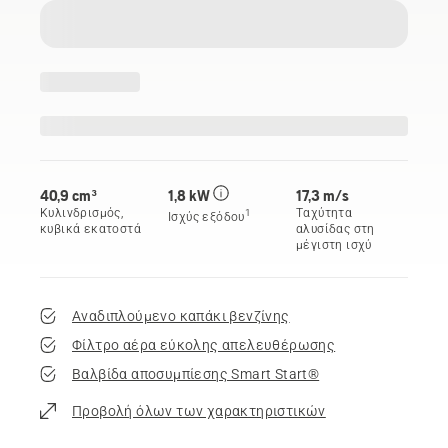
40,9 cm³
1,8 kW
17,3 m/s
Κυλινδρισμός,
Ταχύτητα
1
Ισχύς εξόδου
κυβικά εκατοστά
αλυσίδας στη
μέγιστη ισχύ
Αναδιπλούμενο καπάκι βενζίνης
Φίλτρο αέρα εύκολης απελευθέρωσης
Βαλβίδα αποσυμπίεσης Smart Start®
Προβολή όλων των χαρακτηριστικών