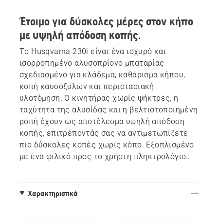
Έτοιμο για δύσκολες μέρες στον κήπο
με υψηλή απόδοση κοπής.
Το Husqvarna 230i είναι ένα ισχυρό και
ισορροπημένο αλυσοπρίονο μπαταρίας
σχεδιασμένο για κλάδεμα, καθάρισμα κήπου,
κοπή καυσόξυλων και περιστασιακή
υλοτόμηση. Ο κινητήρας χωρίς ψήκτρες, η
ταχύτητα της αλυσίδας και η βελτιστοποιημένη
ροπή έχουν ως αποτέλεσμα υψηλή απόδοση
κοπής, επιτρέποντάς σας να αντιμετωπίζετε
πιο δύσκολες κοπές χωρίς κόπο. Εξοπλισμένο
με ένα φιλικό προς το χρήστη πληκτρολόγιο
για απλή και διαισθητική λειτουργία.
Με χαμηλό θόρυβο και κραδασμούς, το 230i
Χαρακτηριστικά
είναι άνετο στη χρήση, και ο συμπαγής,
ελαφρύς σχεδιασμός του το καθιστά εύκολο