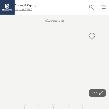
Δάσος & Κήπος
GR, Ελληνικά
Αλυσοπρίονα
1/5