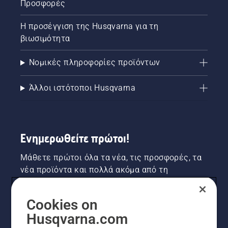
Προσφορές
Η προσέγγιση της Husqvarna για τη
βιωσιμότητα
Νομικές πληροφορίες προϊόντων
Άλλοι ιστότοποι Husqvarna
Ενημερωθείτε πρώτοι!
Μάθετε πρώτοι όλα τα νέα, τις προσφορές, τα
νέα προϊόντα και πολλά ακόμα από τη
Husqvarna! Κάντε εγγραφή στο newsletter μας
εδώ.
Cookies on
Husqvarna.com
ΕΓΓΡΑΦΉ ΣΤΟ ΕΝΗΜΕΡΩΤΙΚΌ ΔΕΛΤΊΟ