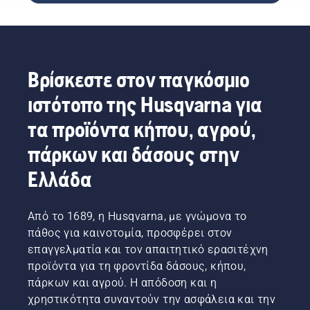
κούραση
και
καλύτερο
χρήστες
κατά τη
μεγάλη
για
μας.
χρήση,
διάρκεια
εσάς.
επιτρέποντά
ζωής;
σας να
Χάρη
Βρίσκεστε στον παγκόσμιο
εργάζεστε
στη
για
λύση με
ιστότοπο της Husqvarna για
περισσότερο
την
χρόνο
μπαταρία
τα προϊόντα κήπου, αγρού,
χωρίς
πλάτης
διακοπές.
πάρκων και δάσους στην
της
εταιρείας
Ελλάδα
μας, δεν
χρειάζεται
πλέον
Από το 1689, η Husqvarna, με γνώμονα το
να
διαλέξετε.
πάθος για καινοτομία, προσφέρει στον
"Με
επαγγελματία και τον απαιτητικό ερασιτέχνη
αυτήν τη
προϊόντα για τη φροντίδα δάσους, κήπου,
λύση τα
πάρκων και αγρού. Η απόδοση και η
προϊόντα
χρηστικότητα συναντούν την ασφάλεια και την
μπαταρίας