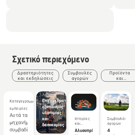
Σχετικό περιεχόμενο
Δραστηριότητες
Συμβουλές
Προϊόντα
και εκδηλώσεις
αγορών
και
καινοτομίες
Λύσεις
Επαγγελματικός
Καταγεγραμμένες
εξοπλισμός
εμπειρίες
υλοτομίας
Αυτά τα
και
Ιστορίες
Συμβουλές
μηχανήματα
και
αγορών
δασοκομίας
έμπνευση
συμβαδίζουν
Αλυσοπρίονα
4