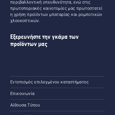
περνούν
περιβαλλοντική υπευθυνότητα, ενώ στις
σε ένα
πρωτοποριακές καινοτομίες μας πρωτοστατεί
εντελώς
η χρήση προϊόντων μπαταρίας και ρομποτικών
καινούριο
χλοοκοπτικών.
επίπεδο",
λέει ο
Johan
Εξερευνήστε την γκάμα των
Svennung,
προϊόντων μας
Διευθυντής
προϊόντων
της
Husqvarna
για τα
ηλεκτρικά
εργαλεία
χειρός
Εντοπισμός επιλεγμένου καταστήματος
και τα
εργαλεία
Επικοινωνία
χειρός
με
μπαταρία.
Αίθουσα Τύπου