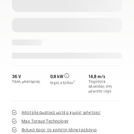
36 V
0,8 kW
14,8 m/s
Τάση μπαταρίας
Ταχύτητα
1
Ισχύς εξόδου
αλυσίδας στη
μέγιστη ισχύ
Αποτελεσματικό μοτέρ χωρίς ψήκτρες
Max Torque Technology
Φιλικό προς το χρήστη πληκτρολόγιο