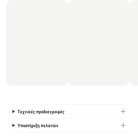
στο χειρισμό και τους ελιγμούς. Για να
παρατείνει τη διάρκεια ζωής της μπαταρίας,
διαθέτει λειτουργία αυτόματης
απενεργοποίησης που απενεργοποιεί το
αλυσοπρίονο εάν αφεθεί χωρίς επίβλεψη για
180 δευτερόλεπτα. Αυτό το αλυσοπρίονο είναι
μέρος του ευέλικτου συστήματος 36V BLi-X
της Husqvarna, επιτρέποντας τη χρήση μίας
μπαταρίας για πολλά εργαλεία.
(Οι κοπές ανά φόρτιση έχουν γίνει σε κορμούς
15 cm).
Τεχνικές προδιαγραφές
Υποστήριξη πελατών