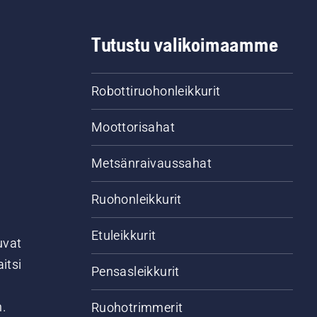
Tutustu valikoimaamme
Robottiruohonleikkurit
Moottorisahat
Metsänraivaussahat
Ruohonleikkurit
Etuleikkurit
uvat
itsi
Pensasleikkurit
n.
Ruohotrimmerit