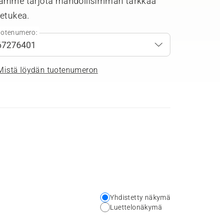
amme tarjota mahdollisimman tarkkaa
tetukea.
otenumero:
Mistä löydän tuotenumeron
Yhdistetty näkymä
Choose
Luettelonäkymä
your