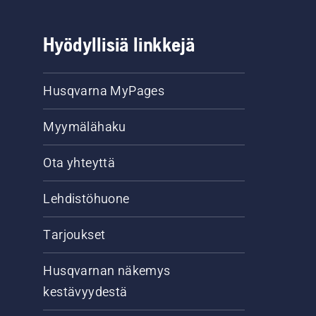
Hyödyllisiä linkkejä
Husqvarna MyPages
Myymälähaku
Ota yhteyttä
Lehdistöhuone
Tarjoukset
Husqvarnan näkemys
kestävyydestä