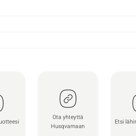
Ota yhteyttä
uotteesi
Etsi läh
Husqvarnaan