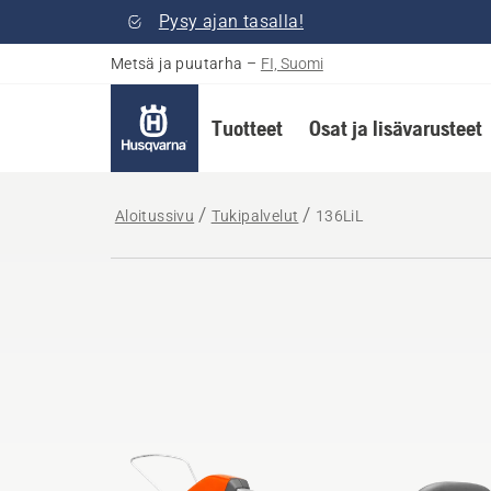
Pysy ajan tasalla!
Metsä ja puutarha
–
FI, Suomi
Tuotteet
Osat ja lisävarusteet
Aloitussivu
Tukipalvelut
136LiL