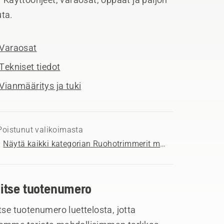
ta.
Varaosat
Tekniset tiedot
Vianmääritys ja tuki
Poistunut valikoimasta
Näytä kaikki kategorian Ruohotrimmerit myytävät tuotteet
litse tuotenumero
tse tuotenumero luettelosta, jotta