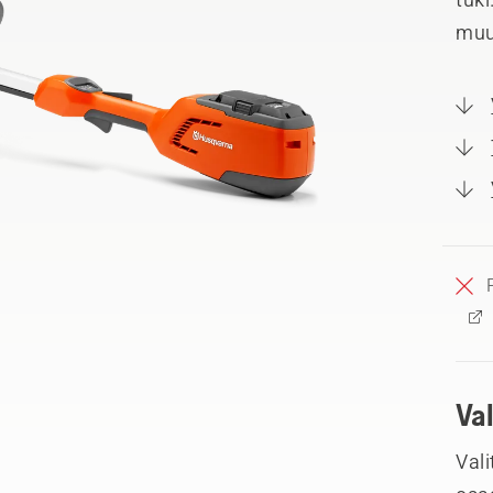
muu
Va
Vali