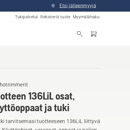
Etsi jälleenmyyjä
Tukipalvelut
Rekisteröi tuote
Myymälähaku
hotrimmerit
otteen 136LiL osat,
yttöoppaat ja tuki
ki tarvitsemasi tuotteeseen 136LiL liittyvä
. Käyttöohjeet, varaosat, oppaat ja paljon