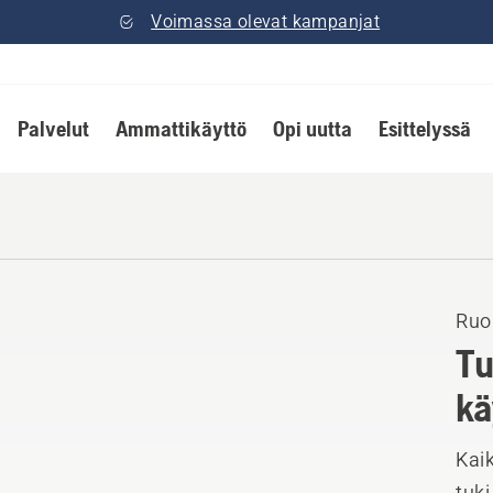
Voimassa olevat kampanjat
Palvelut
Ammattikäyttö
Opi uutta
Esittelyssä
Ruo
Tu
kä
Kaik
tuki