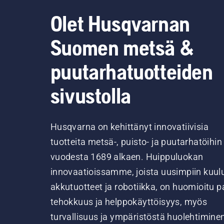
Olet Husqvarnan
Suomen metsä &
puutarhatuotteiden
sivustolla
Husqvarna on kehittänyt innovatiivisia
tuotteita metsä-, puisto- ja puutarhatöihin
vuodesta 1689 alkaen. Huippuluokan
innovaatioissamme, joista uusimpiin kuul
akkutuotteet ja robotiikka, on huomioitu pa
tehokkuus ja helppokäyttöisyys, myös
turvallisuus ja ympäristöstä huolehtimine