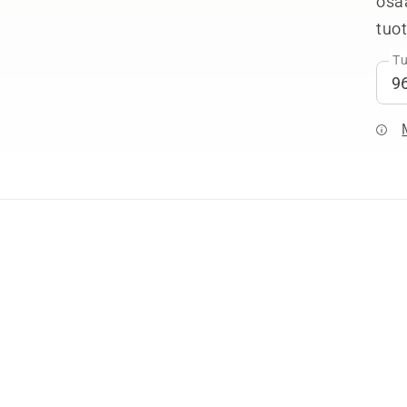
osa
tuo
Tu