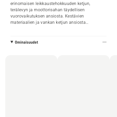
erinomaisen leikkaustehokkuuden ketjun,
terälevyn ja moottorisahan täydellisen
vuorovaikutuksen ansiosta. Kestävien
materiaalien ja vankan ketjun ansiosta
tuottavuus taattu koko työpäivän ajaksi. Ketjun
terävänä pysyminen ja alhainen venytys
edistävät parhaita mahdollisia tuloksia ja
Ominaisuudet
vähentävät huollon tarvetta.