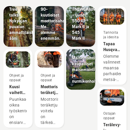
Husqvarna
Uudet
innovaatiot
Tree
90-
#NEWCHAINSAWGENERATION
talks:
kuutioiset
– uudet
Nykyajan
moottorisahat.
550 XP®
puualan
Me
Mark II ja
ammattilaisten
olemme
545
Tarinoita
ja ideoita
ääni
enemmän.
Mark II
Tapaa
Husqvarnan
Vihersuunnittelu
H-tiimi –
Olemme
Maisemointivälineet,
tuotteidemme
valinneet
kaupalliset
vaativimmat
maansa
maisemointivälineet
käyttäjät
parhaiden
ja
Ohjeet ja
Ohjeet ja
metsä-
oppaat
oppaat
nurmikonhoitovälineet
ja
Kuusi
Moottorisahan
puistotöiden
vaihetta
teräketjun
ammattilaist
onnistuneeseen
voitelun
Puunkaadossa
Moottorisahan
joukosta
puunkaatoon
tarkistaminen
oikea
teräketjun
kansainvälise
työskentelytekniikka
voitelu
Ostajan
ryhmän
on
on
oppaat
taitavia
ensiarvoisen
tärkeää,
Terälevy-
ja
tärkeä
jotta