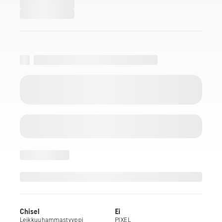
Chisel
Ei
Leikkuuhammastyyppi
PIXEL