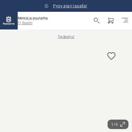
Pysy ajan tasalla!
Metsä ja puutarha
FI, Suomi
Teräketjut
1/6