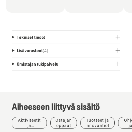
Tekniset tiedot
Lisävarusteet
(
4
)
Omistajan tukipalvelu
Aiheeseen liittyvä sisältö
Tuotteet
Aktiviteetit
Ostajan
Tuotteet ja
Ohj
Tarinoita
ja
Tuotteet
ja
oppaat
innovaatiot
j
ja ideoita
innovaatiot
ja
tapahtumat
opp