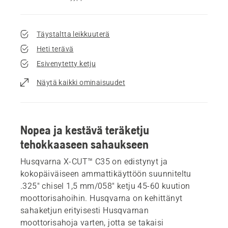
Täystaltta leikkuuterä
Heti terävä
Esivenytetty ketju
Näytä kaikki ominaisuudet
Nopea ja kestävä teräketju
tehokkaaseen sahaukseen
Husqvarna X-CUT™ C35 on edistynyt ja
kokopäiväiseen ammattikäyttöön suunniteltu
.325" chisel 1,5 mm/058" ketju 45-60 kuution
moottorisahoihin. Husqvarna on kehittänyt
sahaketjun erityisesti Husqvarnan
moottorisahoja varten, jotta se takaisi