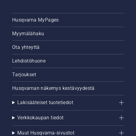
jos puun
rungolle
kertyy
Husqvarna MyPages
öljyä.
Myymälähaku
Ota yhteyttä
Lehdistöhuone
Tarjoukset
Husqvarnan näkemys kestävyydestä
Lakisääteiset tuotetiedot
Verkkokaupan tiedot
Muut Husqvarna-sivustot