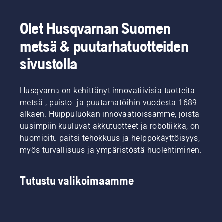
täysillä
voitelujärjestelmän
edessä
toiminnan.
olevaan
Tarkista
Olet Husqvarnan Suomen
työtehtävään.
öljyn
metsä & puutarhatuotteiden
määrä.
Käynnistä
sivustolla
moottorisaha
ja
varmista,
Husqvarna on kehittänyt innovatiivisia tuotteita
että
metsä-, puisto- ja puutarhatöihin vuodesta 1689
ketjujarru
on
alkaen. Huippuluokan innovaatioissamme, joista
vapautettu.
uusimpiin kuuluvat akkutuotteet ja robotiikka, on
Vie saha
huomioitu paitsi tehokkuus ja helppokäyttöisyys,
muutaman
myös turvallisuus ja ympäristöstä huolehtiminen.
senttimetrin
päähän
puusta
Tutustu valikoimaamme
ja anna
sahalle
kaasua.
Voitelujärjestelmä
toimii,