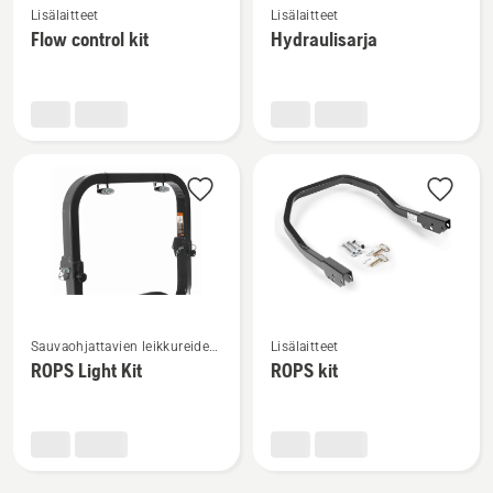
Lisälaitteet
Lisälaitteet
lisätietoja
lisätietoja
Flow control kit
Hydraulisarja
tuotteesta
tuotteesta
Flow
Hydraulisarja
control
kit
Katso
Katso
Sauvaohjattavien leikkureiden
Lisälaitteet
lisätietoja
lisätietoja
lisälaitteet
ROPS Light Kit
ROPS kit
tuotteesta
tuotteesta
ROPS
ROPS
Light
kit
Kit