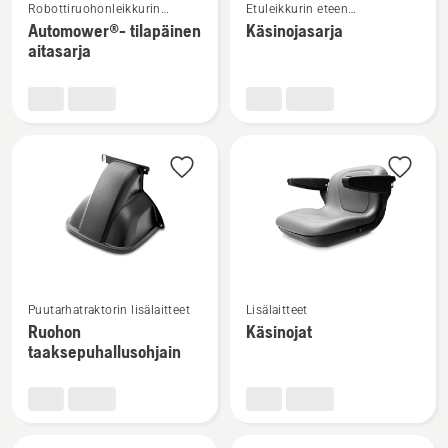
Robottiruohonleikkurin
Etuleikkurin eteen
lisätietoja
lisätietoja
lisälaitteet
kiinnitettävät lisälaitteet
Automower®- tilapäinen
Käsinojasarja
tuotteesta
tuotteesta
aitasarja
Automower®-
Käsinojasarja
tilapäinen
aitasarja
Katso
Katso
Puutarhatraktorin lisälaitteet
Lisälaitteet
lisätietoja
lisätietoja
Ruohon
Käsinojat
tuotteesta
tuotteesta
taaksepuhallusohjain
Ruohon
Käsinojat
taaksepuhallusohjain