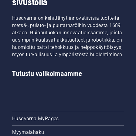
sivustolla
Husqvarna on kehittänyt innovatiivisia tuotteita
metsä-, puisto- ja puutarhatöihin vuodesta 1689
alkaen. Huippuluokan innovaatioissamme, joista
uusimpiin kuuluvat akkutuotteet ja robotiikka, on
huomioitu paitsi tehokkuus ja helppokäyttöisyys,
myös turvallisuus ja ympäristöstä huolehtiminen.
Tutustu valikoimaamme
Husqvarna MyPages
Myymälähaku