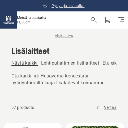
Pysy ajan tasalla!
Metsä ja puutarha
FI, Suomi
Aloitussivu
Lisälaitteet
Näytä kaikki
Lehtipuhaltimen lisälaitteet
Etuleikkurin
Ota kaikki irti Husqvarna-koneestasi
hyödyntämällä laaja lisälaitevalikoimamme.
97 products
Vertaa
Kaikki