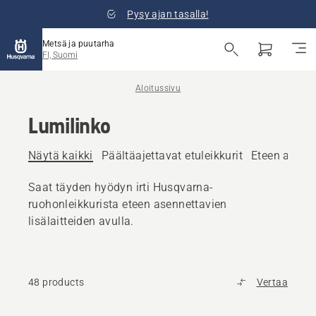
Pysy ajan tasalla!
Metsä ja puutarha
FI, Suomi
Aloitussivu
Lumilinko
Näytä kaikki
Päältäajettavat etuleikkurit
Eteen asenne
Saat täyden hyödyn irti Husqvarna-
ruohonleikkurista eteen asennettavien
lisälaitteiden avulla.
48 products
Vertaa