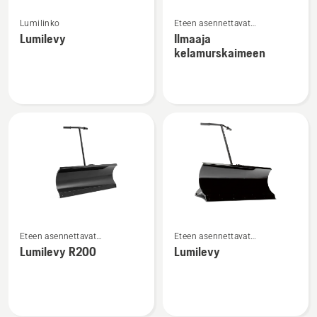
Katso
Katso
Lumilinko
Eteen asennettavat
lisätietoja
lisätietoja
päältäajettavan etuleikkurin
Lumilevy
Ilmaaja
tuotteesta
tuotteesta
lisälaitteet
kelamurskaimeen
Lumilevy
Ilmaaja
kelamurskaimeen
Katso
Katso
Eteen asennettavat
Eteen asennettavat
lisätietoja
lisätietoja
päältäajettavan etuleikkurin
päältäajettavan etuleikkurin
Lumilevy R200
Lumilevy
tuotteesta
tuotteesta
lisälaitteet
lisälaitteet
Lumilevy
Lumilevy
R200