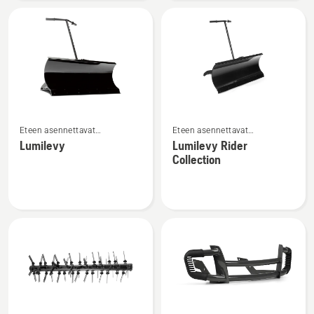
Katso
Katso
Eteen asennettavat
Eteen asennettavat
lisätietoja
lisätietoja
päältäajettavan etuleikkurin
päältäajettavan etuleikkurin
Lumilevy
Lumilevy Rider
tuotteesta
tuotteesta
lisälaitteet
lisälaitteet
Collection
Lumilevy
Lumilevy
Rider
Collection