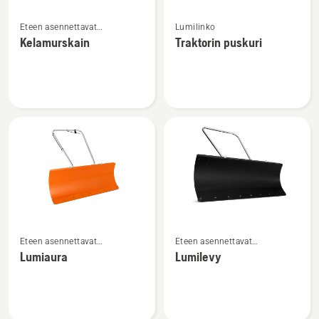
Katso
Katso
Eteen asennettavat
Lumilinko
lisätietoja
lisätietoja
päältäajettavan etuleikkurin
Kelamurskain
Traktorin puskuri
tuotteesta
tuotteesta
lisälaitteet
Kelamurskain
Traktorin
puskuri
Katso
Katso
Eteen asennettavat
Eteen asennettavat
lisätietoja
lisätietoja
päältäajettavan etuleikkurin
päältäajettavan etuleikkurin
Lumiaura
Lumilevy
tuotteesta
tuotteesta
lisälaitteet
lisälaitteet
Lumiaura
Lumilevy