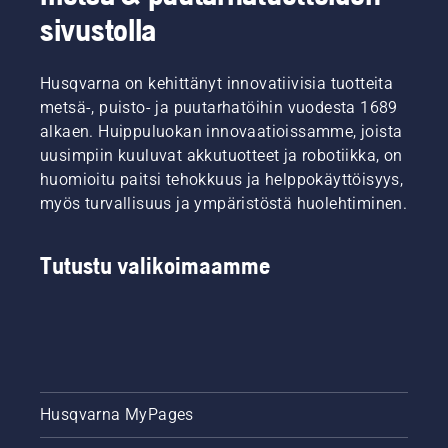
sivustolla
Husqvarna on kehittänyt innovatiivisia tuotteita
metsä-, puisto- ja puutarhatöihin vuodesta 1689
alkaen. Huippuluokan innovaatioissamme, joista
uusimpiin kuuluvat akkutuotteet ja robotiikka, on
huomioitu paitsi tehokkuus ja helppokäyttöisyys,
myös turvallisuus ja ympäristöstä huolehtiminen.
Tutustu valikoimaamme
Husqvarna MyPages