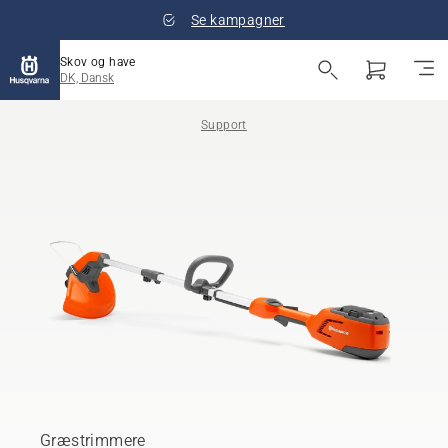
Se kampagner
Skov og have
DK, Dansk
Support
Græstrimmere