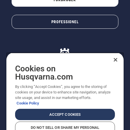
PROFESSIONEL
Cookies on
Husqvarna.com
© Husqvarna AB (publ). Alle rettigheder forbeholdes. De
By clicking “Accept Cookies”, you agree to the storing of
viste priser er vejledende udsalgspriser. Der tages
cookies on your device to enhance site navigation, analyze
forbehold for stave- og trykfejl samt prisændringer. Vi
site usage, and assist in our marketing efforts.
stræber efter at have så nøjagtige oplysningerne på
Cookie Policy
dette websted som muligt. Alle anførte priser er
vejledende udsalgspriser (inkl. moms), medmindre
ACCEPT COOKIES
produktet kan købes direkte.
Cookiepolitik
Anvendelsesvilkår
DO NOT SELL OR SHARE MY PERSONAL
Bekendtgørelse vedr. beskyttelse af personlige oplysninger