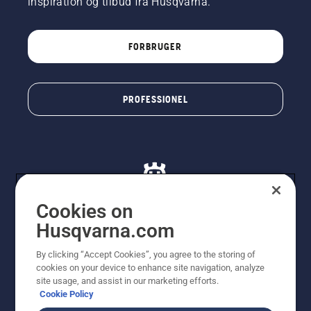
inspiration og tilbud fra Husqvarna.
FORBRUGER
PROFESSIONEL
Cookies on
Husqvarna.com
© Husqvarna AB (publ). Alle rettigheder forbeholdes. De
By clicking “Accept Cookies”, you agree to the storing of
viste priser er vejledende udsalgspriser. Der tages
cookies on your device to enhance site navigation, analyze
forbehold for stave- og trykfejl samt prisændringer. Vi
site usage, and assist in our marketing efforts.
stræber efter at have så nøjagtige oplysningerne på
Cookie Policy
dette websted som muligt. Alle anførte priser er