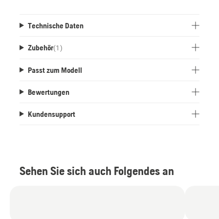
Überlappung des Zehenschutzes für mehr
Sicherheit. Erfüllt EN ISO 17249: 2013 Level
Klasse 2 (24 m / s). Größen 38–47.
Technische Daten
Zubehör
(
1
)
Passt zum Modell
Bewertungen
Kundensupport
Sehen Sie sich auch Folgendes an