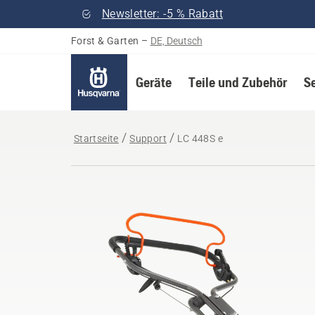
Newsletter: -5 % Rabatt
Forst & Garten
–
DE, Deutsch
Geräte
Teile und Zubehör
S
Startseite
Support
LC 448S e