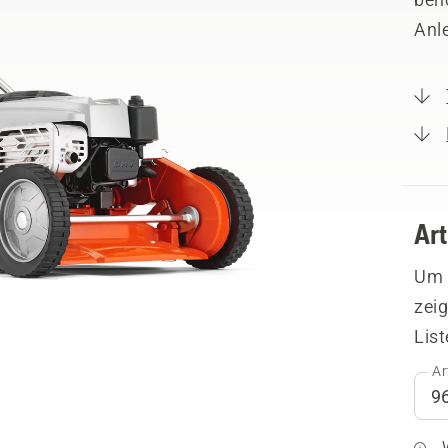
Anl
Ar
Um I
zeig
List
Ar