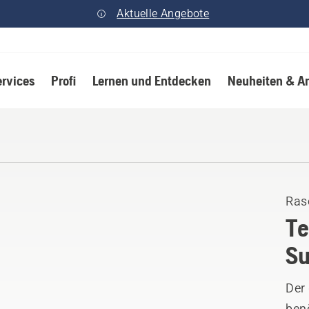
Aktuelle Angebote
ervices
Profi
Lernen und Entdecken
Neuheiten & A
Ras
Te
Su
Der
benö