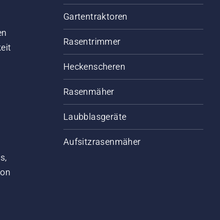
Gartentraktoren
d
en
Rasentrimmer
eit
Heckenscheren
Rasenmäher
Laubblasgeräte
Aufsitzrasenmäher
s,
von