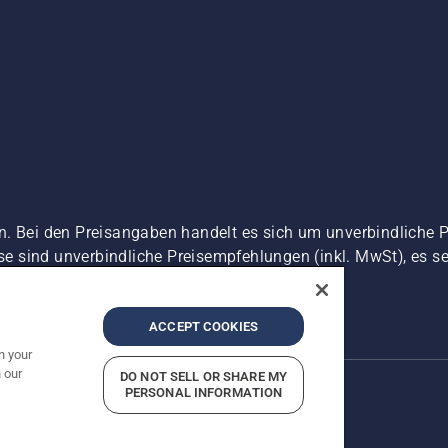
n. Bei den Preisangaben handelt es sich um unverbindliche 
ise sind unverbindliche Preisempfehlungen (inkl. MwSt), es se
zerklärung
Impressum
Vermutete Verstöße melden
ACCEPT COOKIES
n your
 our
DO NOT SELL OR SHARE MY
PERSONAL INFORMATION