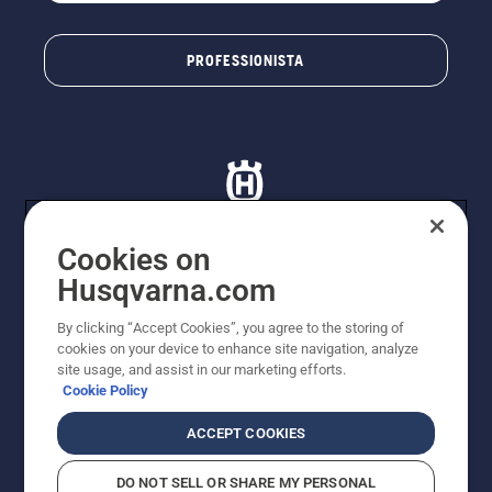
PROFESSIONISTA
Cookies on
Husqvarna.com
© Husqvarna AB (publ). Tutti i diritti riservati. I prezzi
proposti sono prezzi consigliati non vincolanti di
By clicking “Accept Cookies”, you agree to the storing of
Husqvarna Schweiz AG per i rivenditori specializzati
cookies on your device to enhance site navigation, analyze
aderenti all’iniziativa, prezzi in CHF comprensivi di IVA
site usage, and assist in our marketing efforts.
all’ 8,1% e TRA. Con riserva di modifica. Tutti i prezzi
Cookie Policy
indicati sono prezzi al dettaglio consigliati (IVA inclusa),
a meno che il prodotto non sia disponibile per l'acquisto
ACCEPT COOKIES
diretto.
Informativa sui cookie
Termini di utilizzo
DO NOT SELL OR SHARE MY PERSONAL
Informativa sulla privacy
Riferimenti
CGVF Negozio online