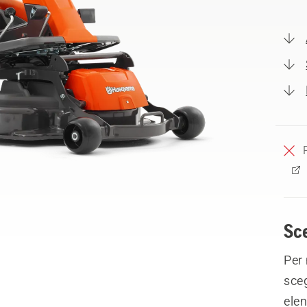
Sce
Per 
sceg
elen