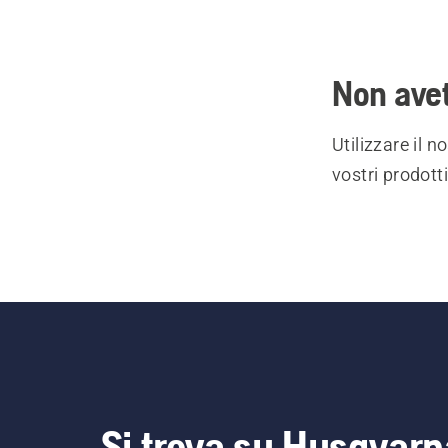
Non avet
Utilizzare il 
vostri prodott
Si trova su Husqvarn