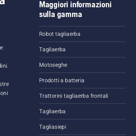
Maggiori informazioni
sulla gamma
Robot tagliaerba
ne
Tagliaerba
Motoseghe
ini.
Prodotti a batteria
stre
ioni
Trattorini tagliaerba frontali
.
Tagliaerba
Tagliasiepi