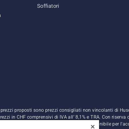
Soffiatori
a
. I prezzi proposti sono prezzi consigliati non vincolanti di H
, prezzi in CHF comprensivi di IVA all’ 8,1% e TRA. Con riserva d
A inclusa), a meno che il prodotto non sia disponibile per l'ac