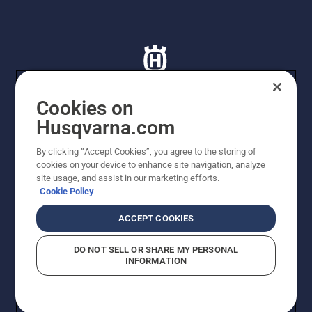
Cookies on
Husqvarna.com
© Husqvarna AB (publ). Tutti i diritti riservati. I prezzi
proposti sono prezzi consigliati non vincolanti di
By clicking “Accept Cookies”, you agree to the storing of
Husqvarna Schweiz AG per i rivenditori specializzati
cookies on your device to enhance site navigation, analyze
aderenti all’iniziativa, prezzi in CHF comprensivi di IVA
site usage, and assist in our marketing efforts.
all’ 8,1% e TRA. Con riserva di modifica. Tutti i prezzi
Cookie Policy
indicati sono prezzi al dettaglio consigliati (IVA inclusa),
a meno che il prodotto non sia disponibile per l'acquisto
ACCEPT COOKIES
diretto.
Informativa sui cookie
Termini di utilizzo
DO NOT SELL OR SHARE MY PERSONAL
Informativa sulla privacy
Riferimenti
CGVF Negozio online
INFORMATION
Segnalazione di presunte violazioni