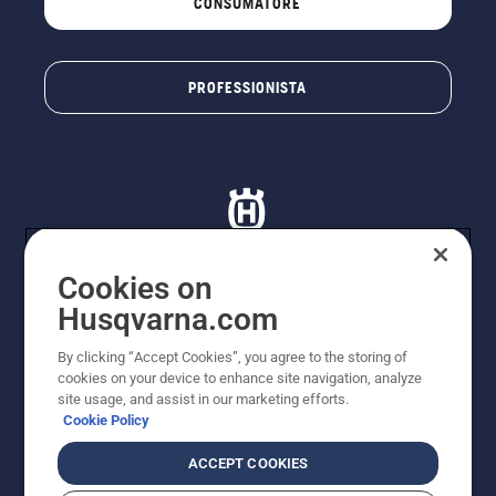
CONSUMATORE
PROFESSIONISTA
Cookies on
Husqvarna.com
© Husqvarna AB (publ). Tutti i diritti riservati. I prezzi
proposti sono prezzi consigliati non vincolanti di
By clicking “Accept Cookies”, you agree to the storing of
Husqvarna Schweiz AG per i rivenditori specializzati
cookies on your device to enhance site navigation, analyze
aderenti all’iniziativa, prezzi in CHF comprensivi di IVA
site usage, and assist in our marketing efforts.
all’ 8,1% e TRA. Con riserva di modifica. Tutti i prezzi
Cookie Policy
indicati sono prezzi al dettaglio consigliati (IVA inclusa),
a meno che il prodotto non sia disponibile per l'acquisto
ACCEPT COOKIES
diretto.