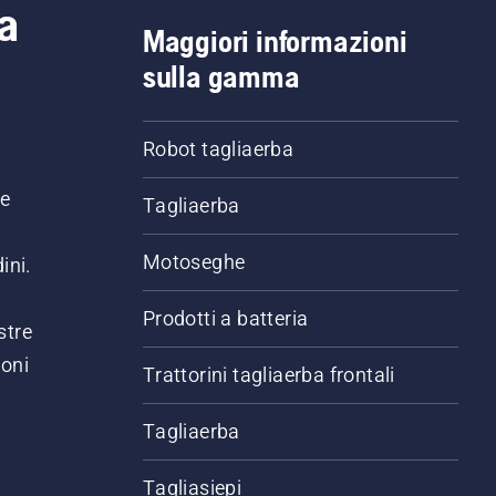
a
Maggiori informazioni
sulla gamma
Robot tagliaerba
ne
Tagliaerba
Motoseghe
ini.
Prodotti a batteria
stre
ioni
Trattorini tagliaerba frontali
.
Tagliaerba
Tagliasiepi