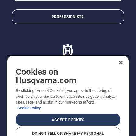
PROFESSIONISTA
Cookies on
Husqvarna.com
© Husqvarna AB (publ). Tutti i diritti riservati. I prezzi
proposti sono prezzi consigliati non vincolanti di
By clicking “Accept Cookies”, you agree to the storing of
Husqvarna Schweiz AG per i rivenditori specializzati
cookies on your device to enhance site navigation, analyze
aderenti all’iniziativa, prezzi in CHF comprensivi di IVA
site usage, and assist in our marketing efforts.
all’ 8,1% e TRA. Con riserva di modifica. Tutti i prezzi
Cookie Policy
indicati sono prezzi al dettaglio consigliati (IVA inclusa),
a meno che il prodotto non sia disponibile per l'acquisto
ACCEPT COOKIES
diretto.
Informativa sui cookie
Termini di utilizzo
DO NOT SELL OR SHARE MY PERSONAL
Informativa sulla privacy
Riferimenti
CGVF Negozio online