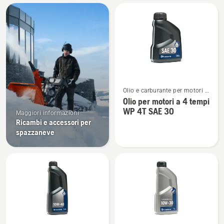
Tutti
i
prodotti
Vedi
Olio e carburante per motori a
maggiori
4 tempi
Olio per motori a 4 tempi
dettagli
WP 4T SAE 30
Maggiori informazioni
su
Ricambi e accessori per
Olio
spazzaneve
per
motori
a
4
tempi
WP 4T
SAE 30