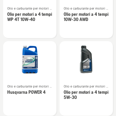
Vedi
Vedi
Olio e carburante per motori a
Olio e carburante per motori a
maggiori
maggiori
4 tempi
4 tempi
Olio per motori a 4 tempi
Olio per motori a 4 tempi
dettagli
dettagli
WP 4T 10W-40
10W-30 AWD
su
su
Olio
Olio
per
per
motori
motori
a
a
4
4
tempi
tempi
WP 4T
10W-
10W-
30 AWD
40
Vedi
Vedi
Olio e carburante per motori a
Olio e carburante per motori a
maggiori
maggiori
4 tempi
4 tempi
Husqvarna POWER 4
Olio per motori a 4 tempi
dettagli
dettagli
5W-30
su
su
Husqvarna
Olio
POWER
per