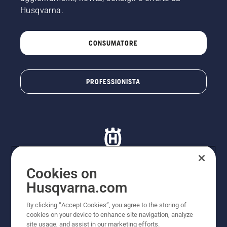
Husqvarna.
CONSUMATORE
PROFESSIONISTA
Cookies on
Husqvarna.com
© Husqvarna AB (publ). Tutti i diritti riservati. I prezzi
proposti sono prezzi consigliati non vincolanti di
By clicking “Accept Cookies”, you agree to the storing of
Husqvarna Schweiz AG per i rivenditori specializzati
cookies on your device to enhance site navigation, analyze
aderenti all’iniziativa, prezzi in CHF comprensivi di IVA
site usage, and assist in our marketing efforts.