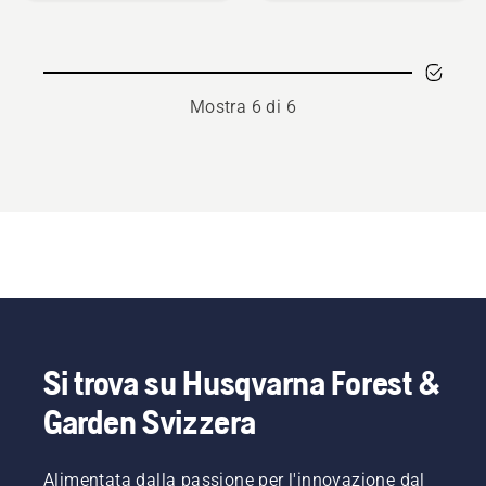
4
motori
a
4
tempi
Mostra 6 di 6
5W-
30
Si trova su Husqvarna Forest &
Garden Svizzera
Alimentata dalla passione per l'innovazione dal