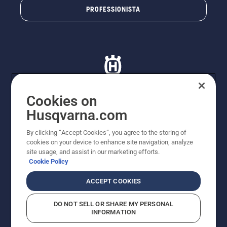
PROFESSIONISTA
Cookies on
Husqvarna.com
© Husqvarna AB (publ). Tutti i diritti riservati. I prezzi
proposti sono prezzi consigliati non vincolanti di
By clicking “Accept Cookies”, you agree to the storing of
Husqvarna Schweiz AG per i rivenditori specializzati
cookies on your device to enhance site navigation, analyze
aderenti all’iniziativa, prezzi in CHF comprensivi di IVA
site usage, and assist in our marketing efforts.
all’ 8,1% e TRA. Con riserva di modifica. Tutti i prezzi
Cookie Policy
indicati sono prezzi al dettaglio consigliati (IVA inclusa),
a meno che il prodotto non sia disponibile per l'acquisto
ACCEPT COOKIES
diretto.
Informativa sui cookie
Termini di utilizzo
DO NOT SELL OR SHARE MY PERSONAL
Informativa sulla privacy
Riferimenti
CGVF Negozio online
INFORMATION
Segnalazione di presunte violazioni