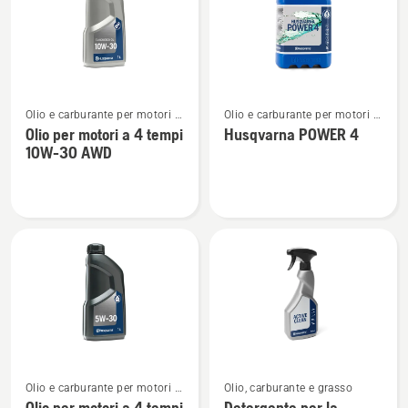
tempi
tempi
WP 4T
WP 4T
SAE 30
10W-
40
Vedi
Vedi
Olio e carburante per motori a
Olio e carburante per motori a
maggiori
maggiori
4 tempi
4 tempi
Olio per motori a 4 tempi
Husqvarna POWER 4
dettagli
dettagli
10W-30 AWD
su
su
Olio
Husqvarna
per
POWER
motori
4
a
4
tempi
10W-
30 AWD
Vedi
Vedi
Olio e carburante per motori a
Olio, carburante e grasso
maggiori
maggiori
4 tempi
Olio per motori a 4 tempi
Detergente per la