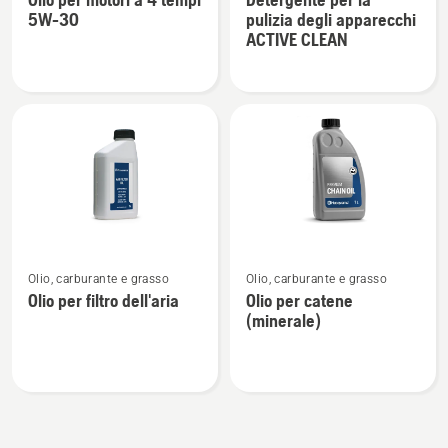
dettagli
dettagli
5W-30
pulizia degli apparecchi
su
su
ACTIVE CLEAN
Olio
Detergente
per
per
motori
la
a
pulizia
4
degli
tempi
apparecchi
5W-
ACTIVE
30
CLEAN
Vedi
Vedi
Olio, carburante e grasso
Olio, carburante e grasso
maggiori
maggiori
Olio per filtro dell'aria
Olio per catene
dettagli
dettagli
(minerale)
su
su
Olio
Olio
per
per
filtro
catene
dell'aria
(minerale)