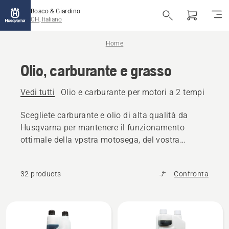
Bosco & Giardino
CH, Italiano
Home
Olio, carburante e grasso
Vedi tutti
Olio e carburante per motori a 2 tempi
Olio
Scegliete carburante e olio di alta qualità da
Husqvarna per mantenere il funzionamento
ottimale della vpstra motosega, del vostra
tagliaerba o di altri prodotti per l'uso all'aperto.
32 products
Confronta
Tutti
i