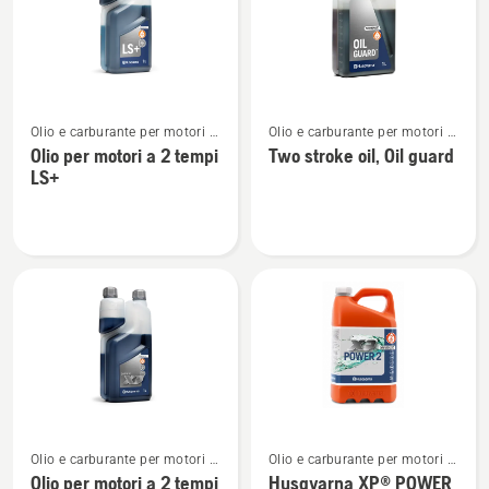
prodotti
Vedi
Vedi
Olio e carburante per motori a
Olio e carburante per motori a
maggiori
maggiori
2 tempi
2 tempi
Olio per motori a 2 tempi
Two stroke oil, Oil guard
dettagli
dettagli
LS+
su
su
Olio
Two
per
stroke
motori
oil,
a
Oil
2
guard
tempi
LS+
Vedi
Vedi
Olio e carburante per motori a
Olio e carburante per motori a
maggiori
maggiori
2 tempi
2 tempi
Olio per motori a 2 tempi
Husqvarna XP® POWER