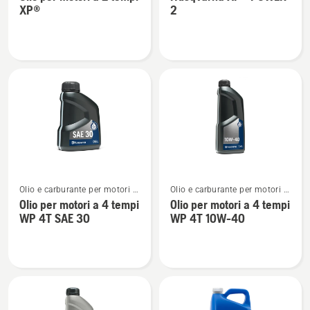
dettagli
dettagli
XP®
2
su
su
Olio
Husqvarna
per
XP®
motori
POWER
a
2
2
tempi
XP®
Vedi
Vedi
Olio e carburante per motori a
Olio e carburante per motori a
maggiori
maggiori
4 tempi
4 tempi
Olio per motori a 4 tempi
Olio per motori a 4 tempi
dettagli
dettagli
WP 4T SAE 30
WP 4T 10W-40
su
su
Olio
Olio
per
per
motori
motori
a
a
4
4