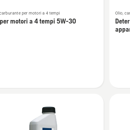
Vedi
 carburante per motori a 4 tempi
Olio, c
ri
maggior
 per motori a 4 tempi 5W-30
Deter
i
dettagli
appa
su
Deterge
per
la
pulizia
degli
apparec
ACTIVE
CLEAN