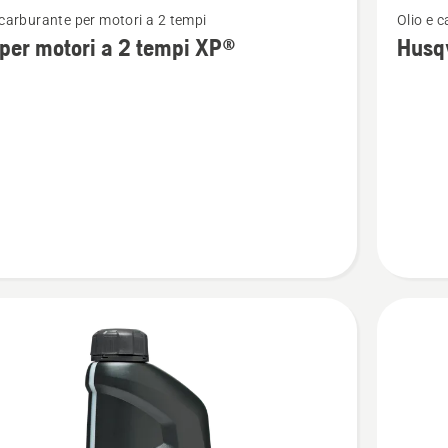
 carburante per motori a 2 tempi
Olio e 
ri
maggior
 per motori a 2 tempi XP®
Husq
i
dettagli
su
Husqvar
XP®
POWER
2