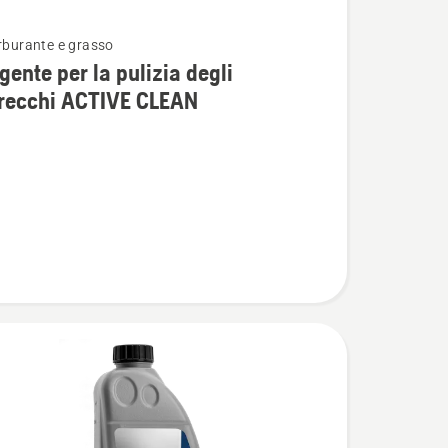
arburante e grasso
i
gente per la pulizia degli
recchi ACTIVE CLEAN
nte
chi