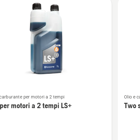
tti
Vedi
 carburante per motori a 2 tempi
Olio e 
ri
maggior
 per motori a 2 tempi LS+
Two s
i
dettagli
su
Two
stroke