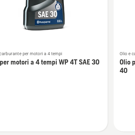
Vedi
 carburante per motori a 4 tempi
Olio e 
ri
maggior
 per motori a 4 tempi WP 4T SAE 30
Olio 
i
dettagli
40
su
Olio
per
motori
a
4
tempi