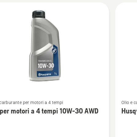
WP 4T
10W-
40
Vedi
 carburante per motori a 4 tempi
Olio e 
ri
maggior
 per motori a 4 tempi 10W-30 AWD
Husq
i
dettagli
su
Husqvar