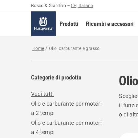
Bosco & Giardino
–
CH, Italiano
Prodotti
Ricambi e accessori
Home
Olio, carburante e grasso
Oli
Categorie di prodotto
Vedi tutti
Sceglie
Olio e carburante per motori
il funz
a 2 tempi
o di alt
Olio e carburante per motori
a 4 tempi
Tutti