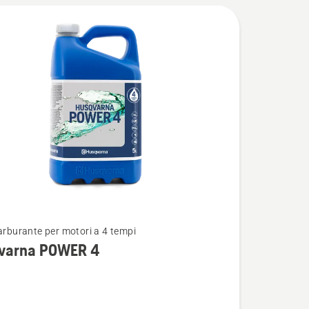
carburante per motori a 4 tempi
i
varna POWER 4
na