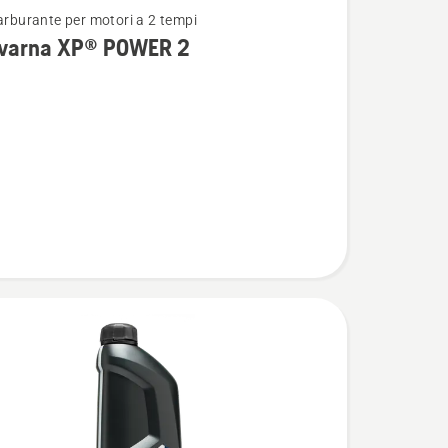
carburante per motori a 2 tempi
i
varna XP® POWER 2
na