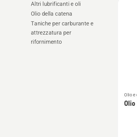
Altri lubrificanti e oli
i
Olio della catena
prodo
Taniche per carburante e
attrezzatura per
rifornimento
Vedi
Olio e
maggio
Olio
dettagl
su
Olio
per