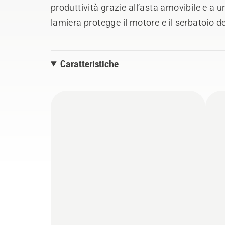
produttività grazie all’asta amovibile e a 
lamiera protegge il motore e il serbatoio 
maggiore robustezza. Il sistema anti-vibra
un elevato comfort di utilizzo anche nelle 
Caratteristiche