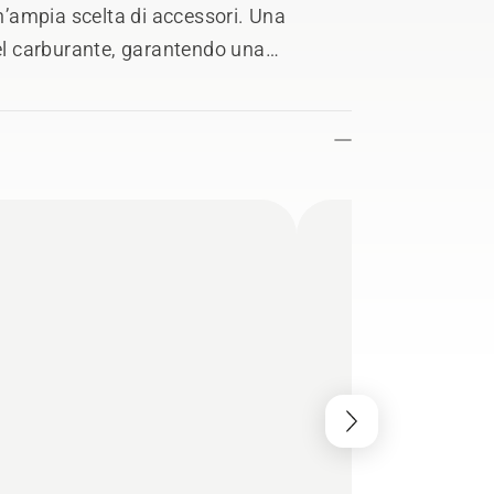
un’ampia scelta di accessori. Una
del carburante, garantendo una
zioni e l’impugnatura Soft-Grip offrono
lunghe giornate di lavoro.