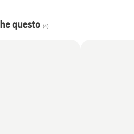
che questo
(
4
)