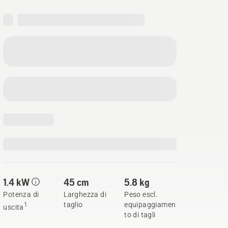
1.4 kW
45 cm
5.8 kg
Potenza di
Larghezza di
Peso escl.
taglio
equipaggiamen
1
uscita
to di tagli