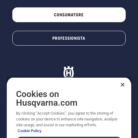
CONSUMATORE
PROFESSIONISTA
Cookies on
Husqvarna.com
© Husqvarna AB (publ). Tutti i diritti riservati. I prezzi
proposti sono prezzi consigliati non vincolanti di
By clicking “Accept Cookies”, you agree to the storing of
Husqvarna Schweiz AG per i rivenditori specializzati
cookies on your device to enhance site navigation, analyze
aderenti all’iniziativa, prezzi in CHF comprensivi di IVA
site usage, and assist in our marketing efforts.
all’ 8,1% e TRA. Con riserva di modifica. Tutti i prezzi
Cookie Policy
indicati sono prezzi al dettaglio consigliati (IVA inclusa),