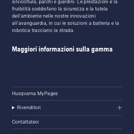
silvicoltura, parchi e giardini. Le prestazioni e la
problema
più a
batteria
a
fruibilità soddisfano la sicurezza e la tutela
è
lungo
per
batteria.
dell'ambiente nelle nostre innovazioni
notevolmente
senza
attivare
ridotto.
all'avanguardia, in cui le soluzioni a batteria e la
interruzioni.
e
disattivare
robotica tracciano la strada.
la
modalità
savE.
Maggiori informazioni sulla gamma
Husqvarna MyPages
Rivenditori
Contattateci