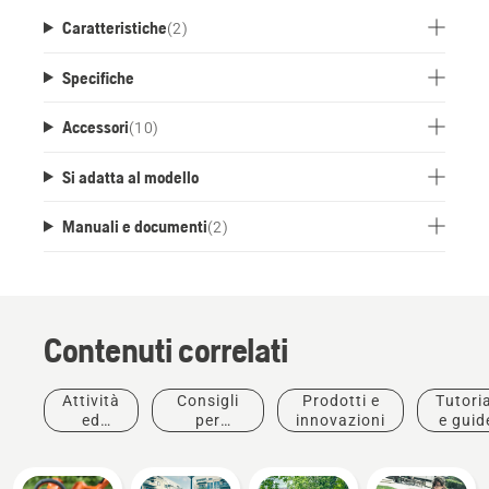
Caratteristiche
(
2
)
Specifiche
Accessori
(
10
)
Si adatta al modello
Manuali e documenti
(
2
)
Contenuti correlati
Attività
Consigli
Prodotti e
Tutoria
ed
per
innovazioni
e guid
eventi
l'acquisto