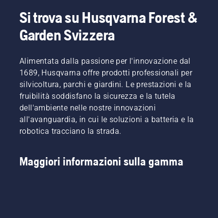
del
Product
vestibilità
dell'erba
proprio
Manager
e riduce
sottile. È
Si trova su Husqvarna Forest &
lavoro.
Husqvarna
la
sufficiente
Garden Svizzera
Con i
per la
stanchezza
premere
prodotti
divisione
durante
un
alimentati
prodotti
l'uso,
pulsante
a
Alimentata dalla passione per l'innovazione dal
manuali
consentendo
sul
batteria,
elettrici e
di
trimmer
1689, Husqvarna offre prodotti professionali per
questo
alimentati
lavorare
a
silvicoltura, parchi e giardini. Le prestazioni e la
problema
a
più a
batteria
fruibilità soddisfano la sicurezza e la tutela
è
batteria.
lungo
per
dell'ambiente nelle nostre innovazioni
notevolmente
senza
attivare
ridotto.
all'avanguardia, in cui le soluzioni a batteria e la
interruzioni.
e
disattivare
robotica tracciano la strada.
la
modalità
savE.
Maggiori informazioni sulla gamma