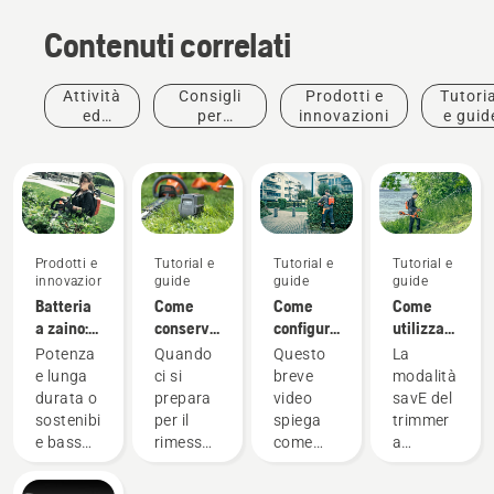
Contenuti correlati
Attività
Consigli
Prodotti e
Tutoria
ed
per
innovazioni
e guid
eventi
l'acquisto
Prodotti e
Tutorial e
Tutorial e
Tutorial e
innovazioni
guide
guide
guide
Batteria
Come
Come
Come
a zaino:
conservare
configurare
utilizzare
Una
la
e
la
Potenza
Quando
Questo
La
rivoluzione
batteria
montare
modalità
e lunga
ci si
breve
modalità
negli
Husqvarna
correttamente
savE sul
durata o
prepara
video
savE del
utensili
in
la
trimmer
sostenibilità
per il
spiega
trimmer
portatili
inverno
batteria
a
e basso
rimessaggio
come
a
a
a zaino
batteria
rumore?
invernale
configurare
batteria
batteria
Con le
delle
e
Husqvarna