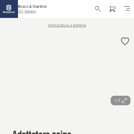
Bosco & Giardino
CH, Italiano
Attrezzatura a batteria
1/3
Adattatore zaino