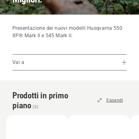
Presentazione dei nuovi modelli Husqvarna 550
XP® Mark II e 545 Mark II.
Vai a
Prodotti in primo piano
Una capacità di taglio che fa la differenza
Prodotti in primo
Costruita per resistere, progettata per durare
Espandi
piano
La manovrabilità fa parte del DNA Husqvarna
(
3
)
La combinazione perfetta per un lavoro perfetto
Come reinventare l'eccellenza