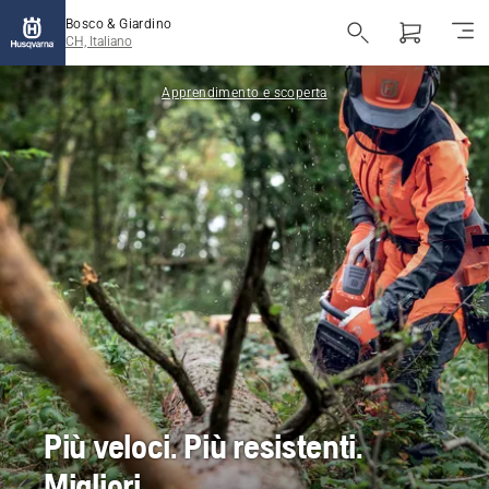
Bosco & Giardino
CH, Italiano
Apprendimento e scoperta
Più veloci. Più resistenti.
Migliori.