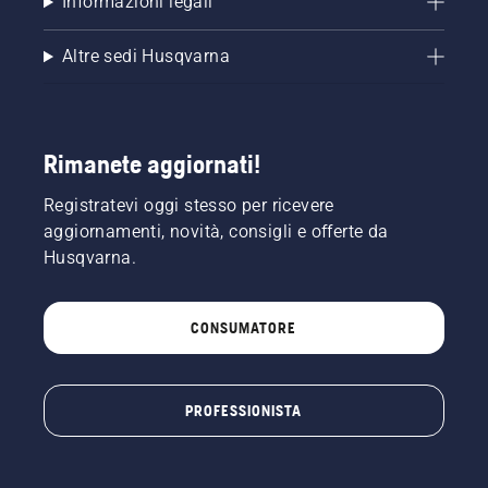
Informazioni legali
centimetri
dal
tronco
Altre sedi Husqvarna
dell'albero.
L'olio sul
tronco
indica
Rimanete aggiornati!
che il
sistema
Registratevi oggi stesso per ricevere
di
lubrificazione
aggiornamenti, novità, consigli e offerte da
funziona.
Husqvarna.
CONSUMATORE
PROFESSIONISTA