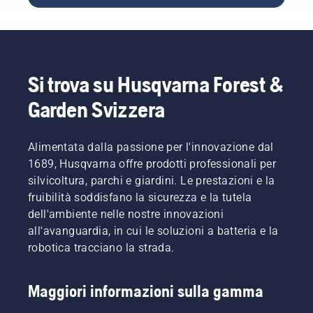
fatica. In
a creare
ambiente
catena.
altre
alcune
di lavoro
Seguire
parole, è
delle
sicuro,
le
molto
motoseghe
ma
istruzioni
utile
più
anche
contenute
apprendere
innovative
per
in
Si trova su Husqvarna Forest &
una
e migliori
procedere
questo
buona
del
in modo
breve
Garden Svizzera
tecnica.
mondo.
più
video per
efficace.
imparare
come
Alimentata dalla passione per l'innovazione dal
verificare
1689, Husqvarna offre prodotti professionali per
il
silvicoltura, parchi e giardini. Le prestazioni e la
corretto
fruibilità soddisfano la sicurezza e la tutela
funzionamento
dell'ambiente nelle nostre innovazioni
del
sistema
all'avanguardia, in cui le soluzioni a batteria e la
di
robotica tracciano la strada.
lubrificazione
della
catena
Maggiori informazioni sulla gamma
per
motosega.