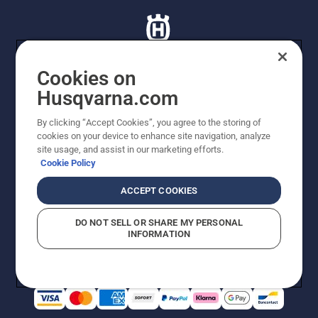
Cookies on
Husqvarna.com
© Husqvarna AB (publ). Tutti i diritti riservati. I prezzi
proposti sono prezzi consigliati non vincolanti di
By clicking “Accept Cookies”, you agree to the storing of
Husqvarna Schweiz AG per i rivenditori specializzati
cookies on your device to enhance site navigation, analyze
aderenti all’iniziativa, prezzi in CHF comprensivi di IVA
site usage, and assist in our marketing efforts.
all’ 8,1% e TRA. Con riserva di modifica. Tutti i prezzi
Cookie Policy
indicati sono prezzi al dettaglio consigliati (IVA inclusa),
a meno che il prodotto non sia disponibile per l'acquisto
ACCEPT COOKIES
diretto.
Informativa sui cookie
Termini di utilizzo
DO NOT SELL OR SHARE MY PERSONAL
Informativa sulla privacy
Riferimenti
CGVF Negozio online
INFORMATION
Segnalazione di presunte violazioni