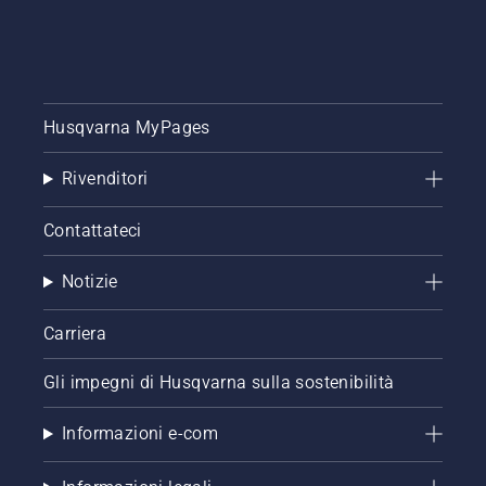
Controllare
prima di
tutto il
livello
dell'olio.
Husqvarna MyPages
Avviare
la
motosega
Rivenditori
e
accertarsi
Contattateci
che il
freno
della
Notizie
catena
sia
Carriera
disinserito.
Far
Gli impegni di Husqvarna sulla sostenibilità
girare il
motore
della
Informazioni e-com
motosega
a pochi