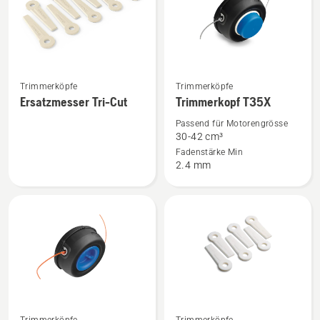
Mehr
Mehr
Trimmerköpfe
Trimmerköpfe
Details
Details
Ersatzmesser Tri-Cut
Trimmerkopf T35X
zu
zu
Passend für Motorengrösse
Ersatzmesser
Trimmerkopf
30-42 cm³
Tri-
T35X
Fadenstärke Min
2.4 mm
Cut
anzeigen
anzeigen
Mehr
Mehr