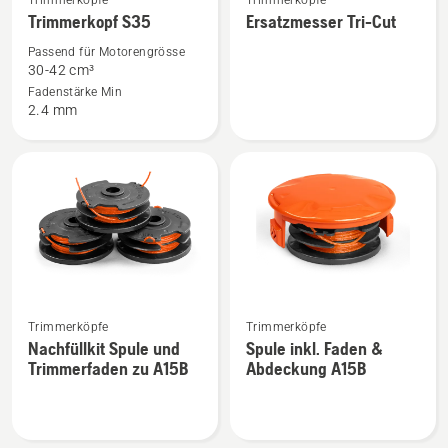
Trimmerköpfe
Trimmerköpfe
Details
Details
Trimmerkopf S35
Ersatzmesser Tri-Cut
zu
zu
Passend für Motorengrösse
Trimmerkopf
Ersatzmesser
30-42 cm³
S35
Tri-
Fadenstärke Min
2.4 mm
anzeigen
Cut
anzeigen
Mehr
Mehr
Trimmerköpfe
Trimmerköpfe
Details
Details
Nachfüllkit Spule und
Spule inkl. Faden &
zu
zu
Trimmerfaden zu A15B
Abdeckung A15B
Nachfüllkit
Spule
Spule
inkl.
und
Faden