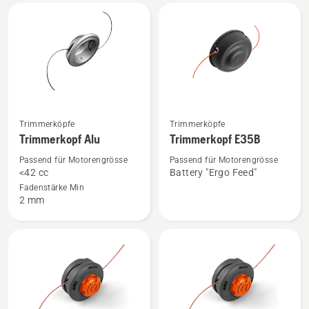
Trimmerfaden
&
zu
Abdeckung
A15B
A15B
anzeigen
anzeigen
Mehr
Mehr
Trimmerköpfe
Trimmerköpfe
Details
Details
Trimmerkopf Alu
Trimmerkopf E35B
zu
zu
Passend für Motorengrösse
Passend für Motorengrösse
Trimmerkopf
Trimmerkopf
<42 cc
Battery "Ergo Feed"
Alu
E35B
Fadenstärke Min
2 mm
anzeigen
anzeigen