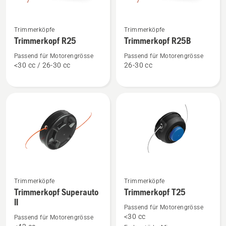
Mehr
Mehr
Trimmerköpfe
Trimmerköpfe
Details
Details
Trimmerkopf R25
Trimmerkopf R25B
zu
zu
Trimmerkopf
Trimmerkopf
Passend für Motorengrösse
Passend für Motorengrösse
<30 cc / 26-30 cc
26-30 cc
R25
R25B
anzeigen
anzeigen
Mehr
Mehr
Trimmerköpfe
Trimmerköpfe
Details
Details
Trimmerkopf Superauto
Trimmerkopf T25
II
zu
zu
Passend für Motorengrösse
Trimmerkopf
Trimmerkopf
<30 cc
Passend für Motorengrösse