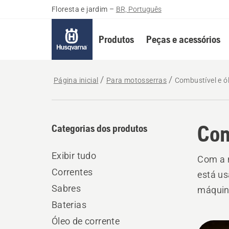
Floresta e jardim
–
BR, Português
Produtos
Peças e acessórios
Página inicial
Para motosserras
Combustível e ó
Com
Categorias dos produtos
Exibir tudo
Com a n
Correntes
está us
Sabres
máquin
Baterias
Óleo de corrente
Todo