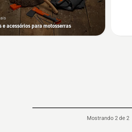
oil,
Oil
ais
guard
 e acessórios para motosserras
Mostrando 2 de 2