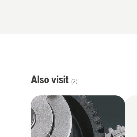
Also visit
(
2
)