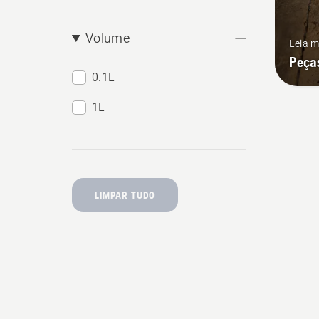
Volume
Leia m
Peças
0.1L
1L
LIMPAR TUDO