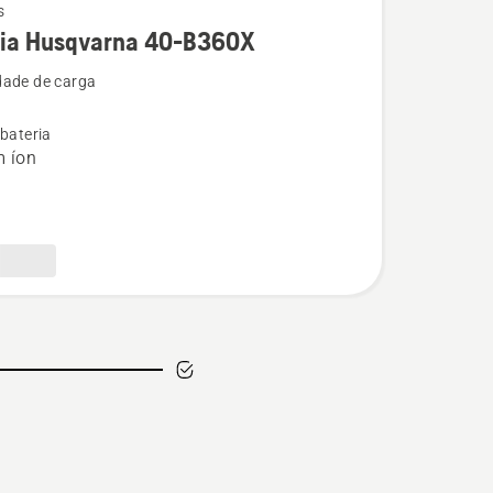
s
ria Husqvarna 40-B360X
ade de carga
 bateria
na
m íon