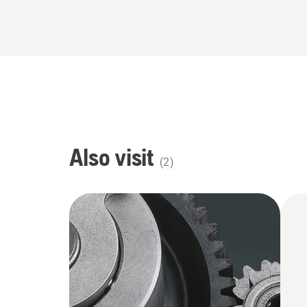
Also visit
(
2
)