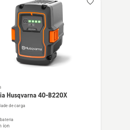
s
ria Husqvarna 40-B220X
ade de carga
 bateria
na
m íon