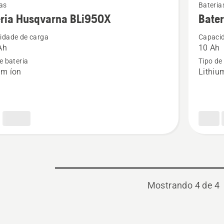
as
Bateria
more
eria Husqvarna BLi950X
Bate
details
idade de carga
Capacid
about
Ah
10 Ah
Bateria
e bateria
Tipo de
rna
Husqvar
um íon
Lithiu
X
40-
B360X
Mostrando 4 de 4