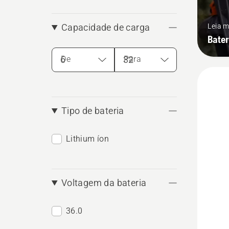
Leia m
Capacidade de carga
Bater
De
Para
Tipo de bateria
Lithium íon
Voltagem da bateria
36.0
See