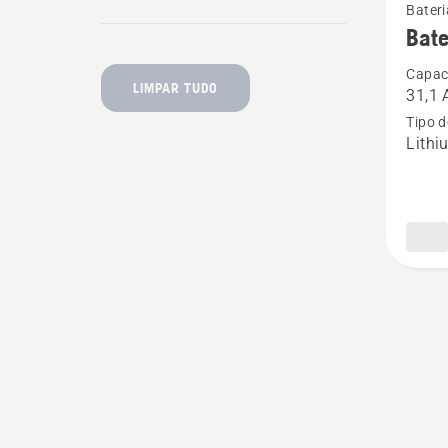
Bateri
more
Bat
details
Capac
about
LIMPAR TUDO
31,1 
Bateria
Tipo d
Husqva
Lithi
BLi950