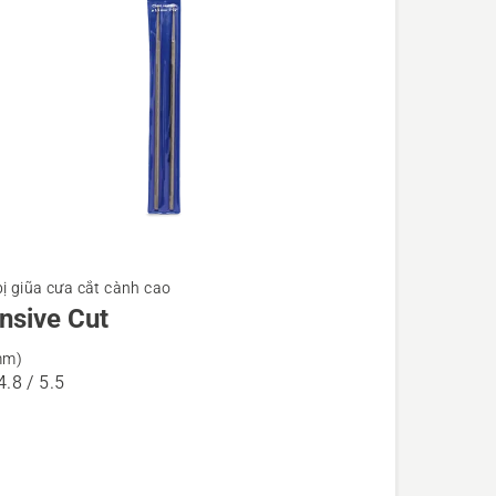
bị giũa cưa cắt cành cao
ensive Cut
mm)
4.8 / 5.5
ve