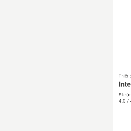
Xem
Thiết 
thêm
Int
chi
File (
tiết
4.0 / 
về
Intensi
Cut