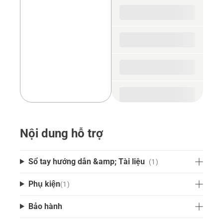
spare
parts
Nội dung hỗ trợ
Sổ tay hướng dẫn &amp; Tài liệu
(1)
Phụ kiện
(
1
)
Bảo hành