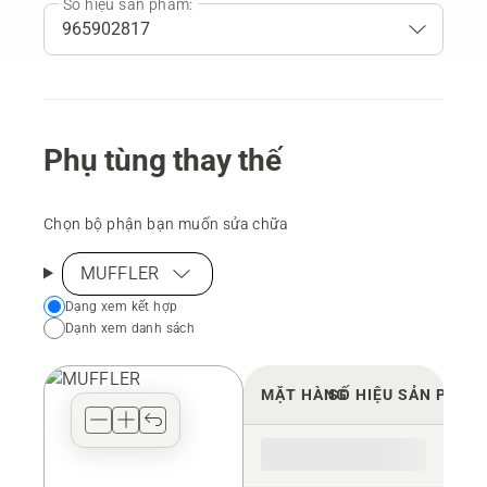
Số hiệu sản phẩm:
Phụ tùng thay thế
Chọn bộ phận bạn muốn sửa chữa
MUFFLER
Choose
Dạng xem kết hợp
Dạnh xem danh sách
your
preferred
view
MẶT HÀNG
SỐ HIỆU SẢN PHẨM
type
for
the