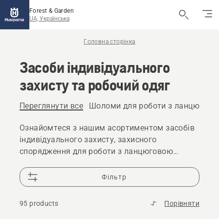
Forest & Garden
UA, Українська
Головна сторінка
Засоби індивідуального
захисту та робочий одяг
Переглянути все
Шоломи для роботи з ланцюгов
Ознайомтеся з нашим асортиментом засобів
індивідуального захисту, захисного
спорядження для роботи з ланцюговою
пилою та багато іншого. Надійні та
високоякісні рішення гарантують вашу
Фільтр
готовність до будь-яких труднощів.
95 products
Порівняти