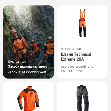
Всі
вироби
Переглянути
Робочі штани
більше
Штани Technical
деталей
Extreme 20А
Докладніше
про
Засоби індивідуального
Approved according to
Штани
захисту та робочий одяг
EN ISO 11393
Technical
Extreme
20А