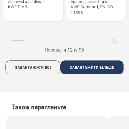
Approved according to
Approved according to
про
про
KWF Profi
KWF Standard, EN ISO
Куртка
Штани
11393
Technical
Functional
Vent
20A
Показати 12 із 95
ЗАВАНТАЖИТИ ВСІ
ЗАВАНТАЖИТИ БІЛЬШЕ
Також перегляньте