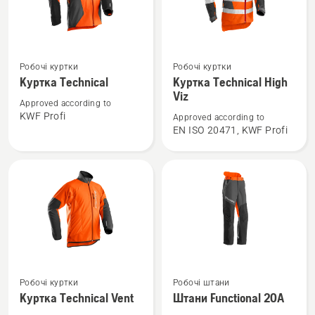
Переглянути
Переглянути
Робочі куртки
Робочі куртки
більше
більше
Куртка Technical
Куртка Technical High
деталей
деталей
Viz
Approved according to
про
про
KWF Profi
Approved according to
Куртка
Куртка
EN ISO 20471, KWF Profi
Technical
Technical
High
Viz
Переглянути
Переглянути
Робочі куртки
Робочі штани
більше
більше
Куртка Technical Vent
Штани Functional 20A
деталей
деталей