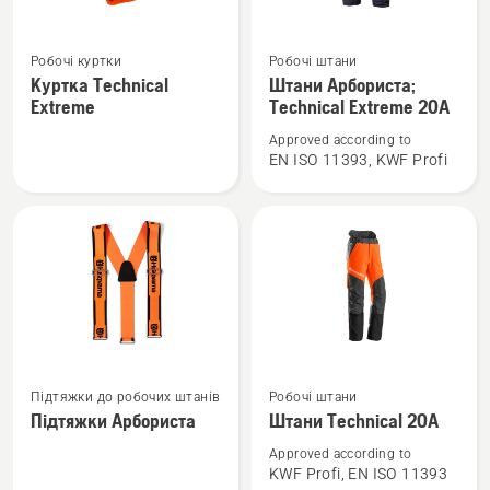
Переглянути
Переглянути
Робочі куртки
Робочі штани
більше
більше
Куртка Technical
Штани Арбориста;
деталей
деталей
Extreme
Technical Extreme 20A
про
про
Approved according to
Куртка
Штани
EN ISO 11393, KWF Profi
Technical
Арбориста;
Extreme
Technical
Extreme
20A
Переглянути
Переглянути
Підтяжки до робочих штанів
Робочі штани
більше
більше
Підтяжки Арбориста
Штани Technical 20A
деталей
деталей
про
про
Approved according to
KWF Profi, EN ISO 11393
Підтяжки
Штани