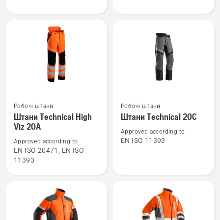
Арбориста
Technical
20A
Переглянути
Переглянути
Робочі штани
Робочі штани
більше
більше
Штани Technical High
Штани Technical 20С
Viz 20А
деталей
деталей
Approved according to
про
про
EN ISO 11393
Approved according to
Штани
Штани
EN ISO 20471, EN ISO
11393
Technical
Technical
High
20С
Viz
20А