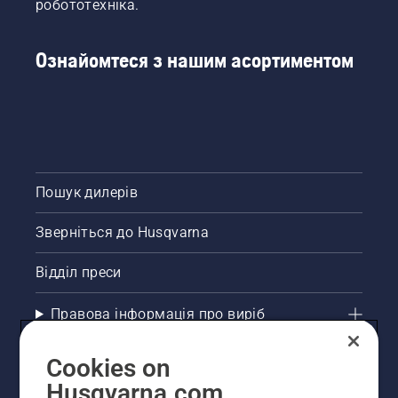
робототехніка.
Ознайомтеся з нашим асортиментом
Пошук дилерів
Зверніться до Husqvarna
Відділ преси
Правова інформація про виріб
Інші сайти Husqvarna
Cookies on
Husqvarna.com