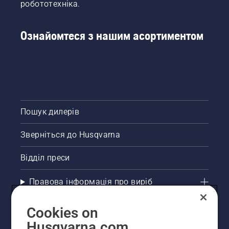
робототехніка.
Ознайомтеся з нашим асортиментом
Пошук дилерів
Зверніться до Husqvarna
Відділ преси
Правова інформація про виріб
Інші сайти Husqvarna
Cookies on
Husqvarna.com