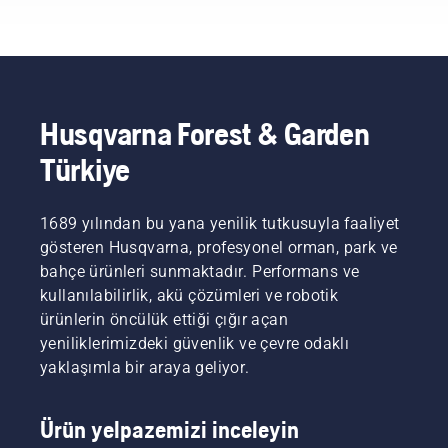
zaman
bulundurmanız
zaman
gerekenler
benzinli
şunlardır.
makinelere
ihtiyacınız
olabilir.
X-Torq®
Husqvarna Forest & Garden
teknolojimiz,
Türkiye
yüksek
verimli
yanma
sayesinde
1689 yılından bu yana yenilik tutkusuyla faaliyet
ihtiyacınız
gösteren Husqvarna, profesyonel orman, park ve
olan
bahçe ürünleri sunmaktadır. Performans ve
gücü ve
kullanılabilirlik, akü çözümleri ve robotik
torku
ürünlerin öncülük ettiği çığır açan
sağlar.
yeniliklerimizdeki güvenlik ve çevre odaklı
yaklaşımla bir araya geliyor.
Ürün yelpazemizi inceleyin