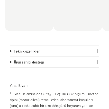
Teknik özellikler
Ürün sahibi desteği
Yasal Uyarı:
1
Exhaust emissions (CO₂ EU V)
:
Bu CO2 ölçümü, motor
tipini (motor ailesi) temsil eden laboratuvar koşulları
(ana) altında sabit bir test döngüsü boyunca yapılan