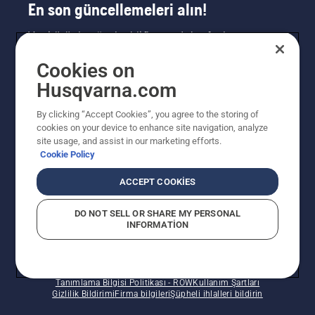
En son güncellemeleri alın!
Yeni ürünler, özel teklifler ve daha fazlası
hakkında en güncel bilgileri edinin. Bültenimize
Cookies on
buradan kaydolun.
Husqvarna.com
HABER BÜLTENI KAYDI
By clicking “Accept Cookies”, you agree to the storing of
cookies on your device to enhance site navigation, analyze
site usage, and assist in our marketing efforts.
Cookie Policy
ACCEPT COOKIES
DO NOT SELL OR SHARE MY PERSONAL
INFORMATION
© Husqvarna AB (publ). Tüm hakları saklıdır. Verilen
fiyatlar Önerilen Perakende Satış fiyatlarıdır.
Tanımlama Bilgisi Politikası - ROW
Kullanım Şartları
Gizlilik Bildirimi
Firma bilgileri
Şüpheli ihlalleri bildirin