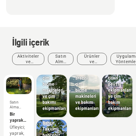
İlgili içerik
Golf
Aktiviteler
Satın
Ürünler
Uygulam
courses
Sports
Landscaping
ve
Alma
ve
Yöntemle
Golf
Peyzaj
clubs
Etkinlikler
Önerisi
Yenilikler
ve
sahası
Spor
aletleri,
Kılavuzla
çim
arazisi
ticari
biçme
çim
peyzaj
makineleri
biçme
ekipmanları
ve çim
makineleri
ve çim
Uygulama
bakımı
ve bakım
bakım
Satın
Yöntemleri
Alma
ekipmanları
ekipmanları
ekipmanları
ve
Önerisi
Bir
Kılavuzlar
yaprak
Bahçe
üfleyici
Üfleyici;
Takvimi:
satın
yaprak,
bahçeniz