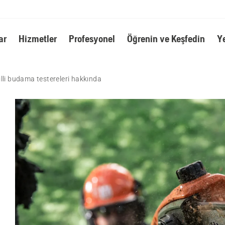
ar
Hizmetler
Profesyonel
Öğrenin ve Keşfedin
Y
lli budama testereleri hakkında