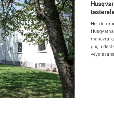
Husqvar
testerele
Her durumd
Husqvarna 
manevra kab
güçlü dest
veya asans