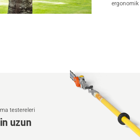
ergonomik v
ma testereleri
çin uzun