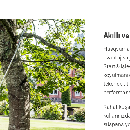
Akıllı v
Husqvarna 
avantaj sağ
Start® işle
koyulmanız
tekerlek ti
performans
Rahat kuşa
kollarınızd
süspansiyo