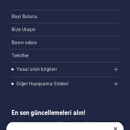
kontrol
etmek
Bayi Bulucu
için bu
kısa
Bize Ulaşın
videodaki
talimatları
izleyin.
Basın odası
Öncelikle
yağ
Teklifler
seviyenizi
kontrol
Yasal ürün bilgileri
edin.
Motorlu
testerenizi
Diğer Husqvarna Siteleri
çalıştırın
ve zincir
freninin
kapalı
olduğundan
En son güncellemeleri alın!
emin
olun.
Yeni ürünler, özel teklifler ve daha fazlası
Motorlu