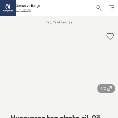
Orman ve Bahçe
TR, Türkçe
Yağ, Yakıt ve Gres
1/2
Husqvarna two stroke oil, Oil