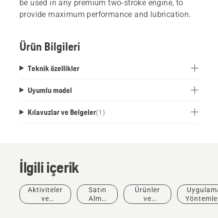
be used in any premium two-stroke engine, to
provide maximum performance and lubrication.
Ürün Bilgileri
Teknik özellikler
Uyumlu model
Kılavuzlar ve Belgeler
(
1
)
İlgili içerik
Aktiviteler
Satın
Ürünler
Uygulam
ve
Alma
ve
Yöntemle
Etkinlikler
Önerisi
Yenilikler
ve
Kılavuzla