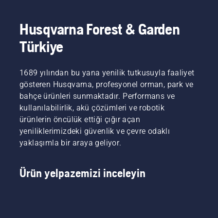
arasından
gerekebilir.
bakımları
üzerinde
özenle
Yağ iki
içeren bir
sürtünmeden
seçerek
şekilde
kılavuz
hareket
Husqvarna Forest & Garden
bir araya
boşaltılabilir;
sunuyoruz.
etmesini
Türkiye
getirdik.
iki
sağlamak
Biz
yöntem
için
onlara H
de bu
zincir
Takımı
1689 yılından bu yana yenilik tutkusuyla faaliyet
videoda
yağlaması
diyoruz.
gösterilmiştir.
önemlidir.
gösteren Husqvarna, profesyonel orman, park ve
Onlar
Bu,
bahçe ürünleri sunmaktadır. Performans ve
bizim en
kılavuz
kullanılabilirlik, akü çözümleri ve robotik
zorlu
ve
ürünlerin öncülük ettiği çığır açan
kullanıcılarımız.
zincirin
yeniliklerimizdeki güvenlik ve çevre odaklı
ömrünü
uzatır.
yaklaşımla bir araya geliyor.
Motorlu
testere
zinciri
Ürün yelpazemizi inceleyin
yağlama
sisteminizin
doğru
çalışıp
çalışmadığını