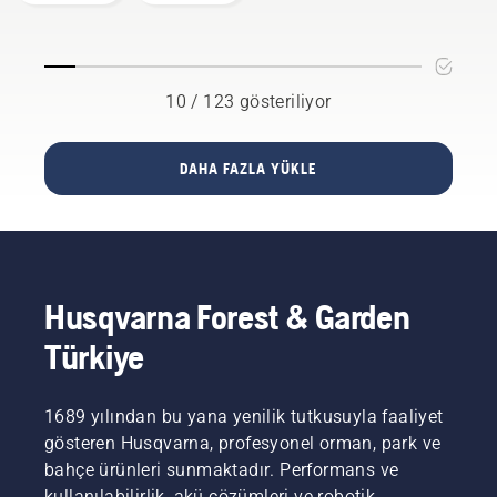
olabilir.
istiyorsanız
motorlu
Ancak
tamamen
testere
birkaç
doğru
kılavuzunu
temel
testere
da
öneriyi
zincirini
10 / 123 gösteriliyor
kontrol
izlerseniz
seçmeniz
etmeniz
güvensizlikten
önemlidir.
gerekir.
kurtulabilir
Aklınızda
DAHA FAZLA YÜKLE
ve
bulundurmanız
önünüzdeki
gereken
işe
birkaç
odaklanabilirsiniz.
nokta.
Husqvarna Forest & Garden
Türkiye
1689 yılından bu yana yenilik tutkusuyla faaliyet
gösteren Husqvarna, profesyonel orman, park ve
bahçe ürünleri sunmaktadır. Performans ve
kullanılabilirlik, akü çözümleri ve robotik