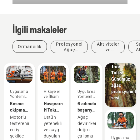
İlgili makaleler
Profesyonel
Aktiviteler
S
Ormancılık
Hikayeler
Ağaç
ve
A
ve İlham
Bakımı
Etkinlikler
Ön
Husqvarna
Tree
Talks:
Günümüz
ağaç
profesyoneller
Uygulama
Hikayeler
Uygulama
Yöntemleri
ve İlham
Yöntemleri
sesi
ve
ve
Kesme
Husqvarna
6 adımda
Kılavuzlar
Kılavuzlar
ekipmanınıza
H Takımı
başarıyla
özen
ile
ağaç
Motorlu
Üstün
Ağaç
gösterin
tanışın -
devirme
Ürünler ve
testerenin
yetenekli
devirirken
en zorlu
Yenilikler
en iyi
ve saygı
doğru
#NEWCHAINSAWGENERATION
kullanıcılarımız
Ürünler ve
şekilde
duyulan
çalışma
Uygulama