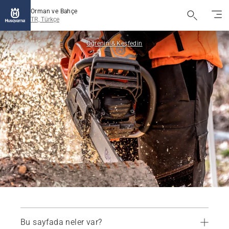
Orman ve Bahçe
TR, Türkçe
Öğrenin & Keşfedin
Bu sayfada neler var?