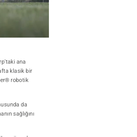
rp'taki ana
fta klasik bir
er® robotik
onusunda da
hanın sağlığını