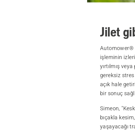
Jilet g
Automower® çi
işleminin izl
yırtılmış veya
gereksiz stre
açık hale geti
bir sonuç sağl
Simeon, "Keski
bıçakla kesim
yaşayacağı tr