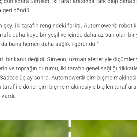
ç gün sonra Simeon, iki taraf arasında fark olup olmad
a geri döndü.
ğim şey, iki tarafın rengindeki farktı. Automower® robot
rafı, daha koyu bir yeşil ve içinde daha az sarı olan bir 
 da bana hemen daha sağlıklı göründü."
li bir kanıt değildi. Simeon, uzman aletleriyle ölçüml
erin ve toprağın durumu, iki tarafın genel sağlığı dikkatle
dı. Sadece üç ay sonra, Automower® çim biçme makinesi
 taraf ile döner çim biçme makinesiyle biçilen taraf ar
 vardı.