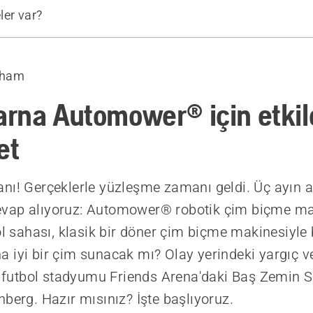
ler var?
sim
İlham
i
ları
rna Automower® için etkil
r koşulları
et
nı! Gerçeklerle yüzleşme zamanı geldi. Üç ayın 
vap alıyoruz: Automower® robotik çim biçme ma
ol sahası, klasik bir döner çim biçme makinesiyle 
 iyi bir çim sunacak mı? Olay yerindeki yargıç ve
li futbol stadyumu Friends Arena'daki Baş Zemin
nberg. Hazır mısınız? İşte başlıyoruz.