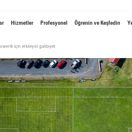
ar
Hizmetler
Profesyonel
Öğrenin ve Keşfedin
Y
er® için etkileyici galibiyet