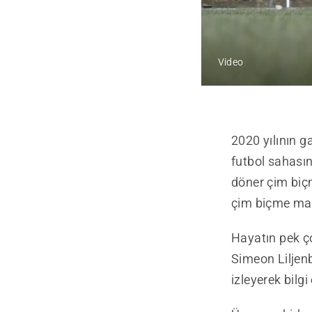
Video
2020 yılının g
futbol sahasın
döner çim biç
çim biçme mak
Hayatın pek ç
Simeon Liljenb
izleyerek bilgi