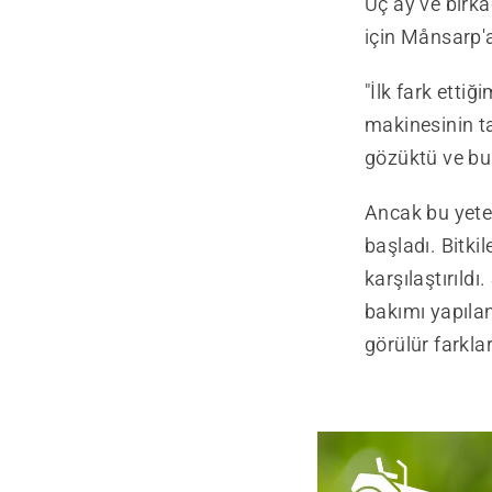
Üç ay ve birka
için Månsarp'
"İlk fark etti
makinesinin ta
gözüktü ve bu
Ancak bu yeter
başladı. Bitkil
karşılaştırıl
bakımı yapılan
görülür farklar