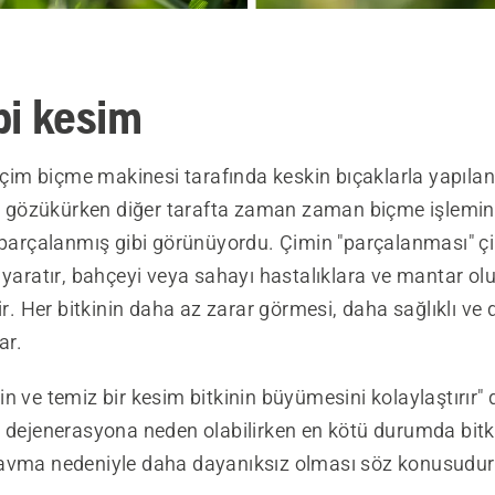
ibi kesim
m biçme makinesi tarafında keskin bıçaklarla yapıla
eri gözükürken diğer tarafta zaman zaman biçme işlemi
 parçalanmış gibi görünüyordu. Çimin "parçalanması" çi
s yaratır, bahçeyi veya sahayı hastalıklara ve mantar 
rir. Her bitkinin daha az zarar görmesi, daha sağlıklı ve
ar.
n ve temiz bir kesim bitkinin büyümesini kolaylaştırır" d
, dejenerasyona neden olabilirken en kötü durumda bitk
avma nedeniyle daha dayanıksız olması söz konusudur