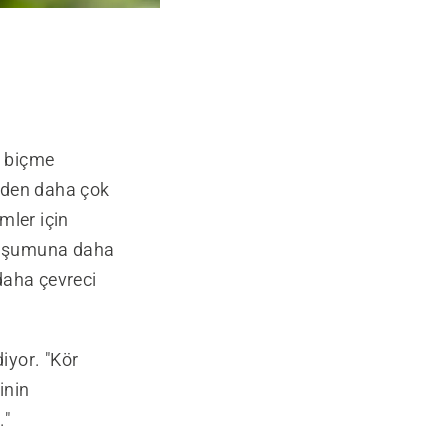
n biçme
nden daha çok
mler için
oluşumuna daha
 daha çevreci
iyor. "Kör
inin
."