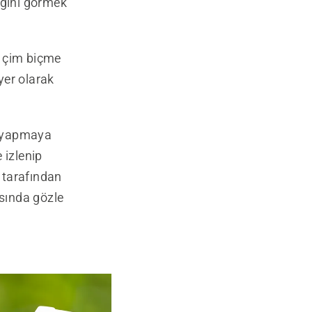
ığını görmek
ik çim biçme
yer olarak
er yapmaya
 izlenip
 tarafından
asında gözle