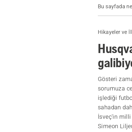
Bu sayfada ne
Giriş
Jilet gibi ke
Hikayeler ve 
Kök derinliğ
Toprak koşul
Husqva
Daha iyi spo
galibiy
Ürünler
Gösteri zama
sorumuza ce
işlediği futb
sahadan daha
İsveç'in mil
Simeon Lilje