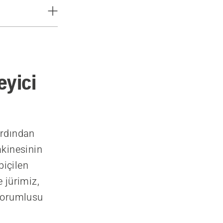
eyici
ardından
kinesinin
biçilen
 jürimiz,
 Sorumlusu