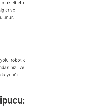
ınmak elbette
algler ve
bulunur.
 yolu,
robotik
ndan hızlı ve
n kaynağı
ipucu: