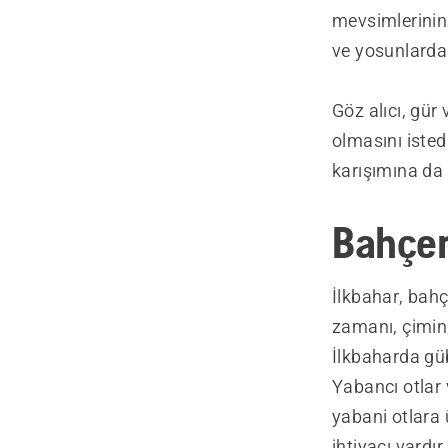
mevsimlerinin
ve yosunlarda
Göz alıcı, gür
olmasını isted
karışımına da 
Bahçem
İlkbahar, bah
zamanı, çimin
İlkbaharda gü
Yabancı otlar
yabani otlara
ihtiyacı vardır