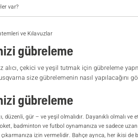
ler var?
übreleme
 zaman gübrelemeliyim?
emleri ve Kılavuzlar
ngi sıklıkta gübrelemelisiniz?
yapma
izi gübreleme
gübresi tipleri
ini robotik çim biçme makinelerine bırakın
z alıcı, çekici ve yeşil tutmak için gübreleme ya
übrelemeye yönelik 6 ipucu
usqvarna size gübrelemenin nasıl yapılacağını gös
in doğru robotik çim biçme makinesini bulun
izi gübreleme
, düzenli, gür – ve yeşil olmalıdır. Dayanıklı olmalı ve e
oket, badminton ve futbol oynamanıza ve sadece uzan
 çıkarmanıza izin vermelidir. Bahçe ayrıca, her ikisi d