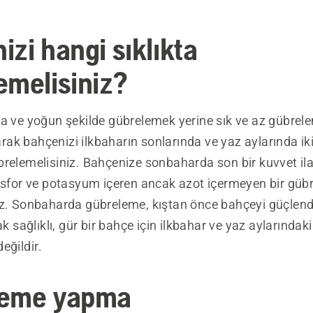
izi hangi sıklıkta
emelisiniz?
ra ve yoğun şekilde gübrelemek yerine sık ve az gübre
larak bahçenizi ilkbaharın sonlarında ve yaz aylarında iki
brelemelisiniz. Bahçenize sonbaharda son bir kuvvet il
fosfor ve potasyum içeren ancak azot içermeyen bir güb
ız. Sonbaharda gübreleme, kıştan önce bahçeyi güçlendi
cak sağlıklı, gür bir bahçe için ilkbahar ve yaz aylarında
eğildir.
leme yapma