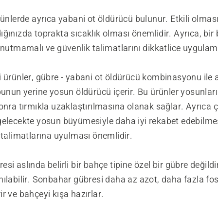
rünlerde ayrıca yabani ot öldürücü bulunur. Etkili olması 
ğınızda toprakta sıcaklık olması önemlidir. Ayrıca, bir 
unutmamalı ve güvenlik talimatlarını dikkatlice uygulama
 ürünler, gübre - yabani ot öldürücü kombinasyonu ile a
bunun yerine yosun öldürücü içerir. Bu ürünler yosunları
onra tırmıkla uzaklaştırılmasına olanak sağlar. Ayrıca 
gelecekte yosun büyümesiyle daha iyi rekabet edebilmes
 talimatlarına uyulması önemlidir.
si aslında belirli bir bahçe tipine özel bir gübre değild
ılabilir. Sonbahar gübresi daha az azot, daha fazla fos
r ve bahçeyi kışa hazırlar.