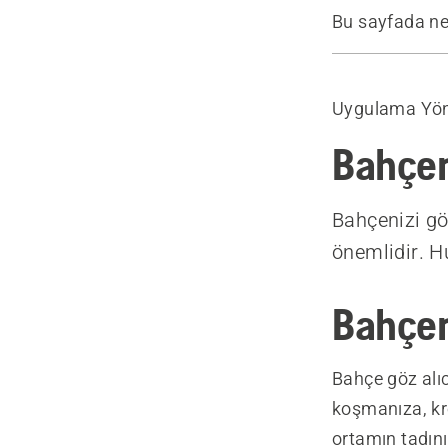
Bu sayfada ne
Bahçenizi g
Bahçemi ne
Uygulama Yönt
Bahçenizi ha
Gübreleme 
Bahçen
Farklı bahçe 
Gübreleme iş
Bahçenizi gö
Bahçenizi g
önemlidir. H
Bahçeniz iç
Bahçen
Bahçe göz alıcı
koşmanıza, kr
ortamın tadını