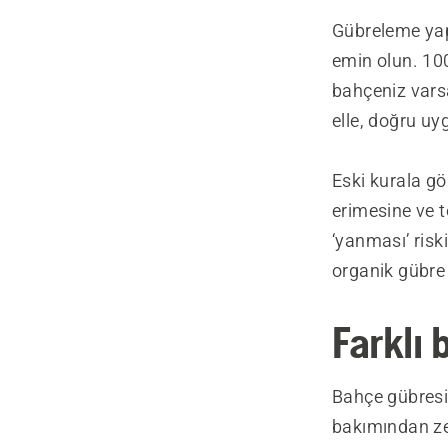
Gübreleme yap
emin olun. 100
bahçeniz varsa
elle, doğru uy
Eski kurala g
erimesine ve t
‘yanması’ risk
organik gübre 
Farklı 
Bahçe gübresi
bakımından ze