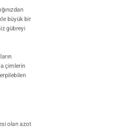
ığınızdan
kle büyük bir
niz gübreyi
ların
a çimlerin
erpilebilen
esi olan azot