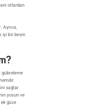
ani otlardan
. Ayrıca,
 iyi bir besin
im?
lk gübreleme
önemdir.
ni sağlar.
min yosun ve
 ek güce