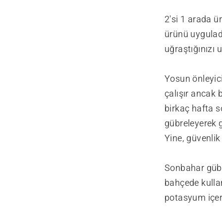
2'si 1 arada ü
ürünü uyguladı
uğraştığınızı 
Yosun önleyici
çalışır ancak 
birkaç hafta s
gübreleyerek 
Yine, güvenlik
Sonbahar gübre
bahçede kullan
potasyum içeri