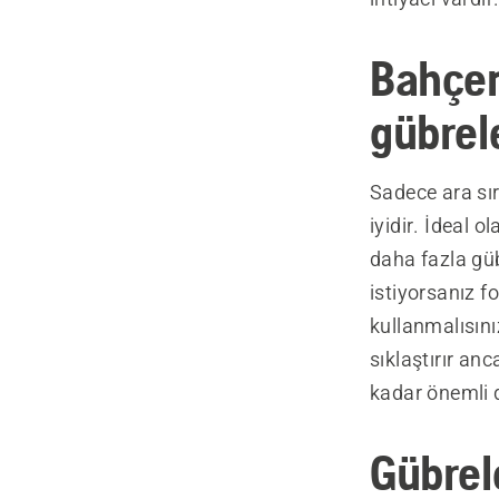
Bahçen
gübrel
Sadece ara sı
iyidir. İdeal o
daha fazla gü
istiyorsanız 
kullanmalısın
sıklaştırır an
kadar önemli d
Gübre