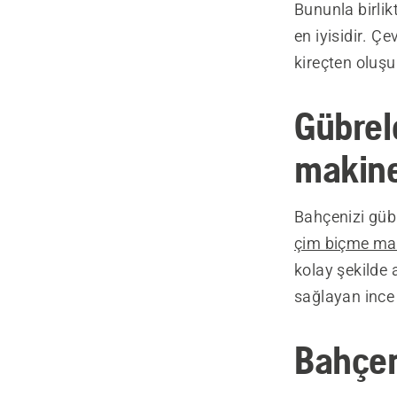
Bununla birlik
en iyisidir. Çe
kireçten oluşu
Gübrel
makine
Bahçenizi gübr
çim biçme ma
kolay şekilde 
sağlayan ince ç
Bahçen