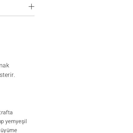
pmak
terir.
trafta
ıp yemyeşil
e büyüme