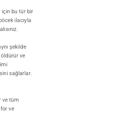
için bu tür bir
böcek ilacıyla
lısınız.
ynı şekilde
 öldürür ve
çimi
ini sağlarlar.
ir ve tüm
for ve