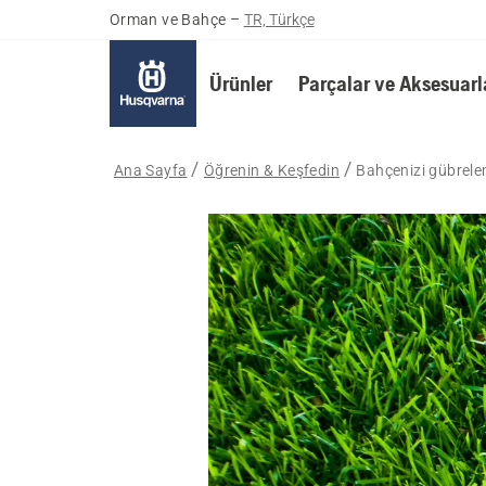
Orman ve Bahçe
–
TR, Türkçe
Ürünler
Parçalar ve Aksesuarl
Ana Sayfa
Öğrenin & Keşfedin
Bahçenizi gübrel