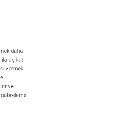
lemek daha
 ila üç kat
acı vermek
re
rir ve
ki gübreleme