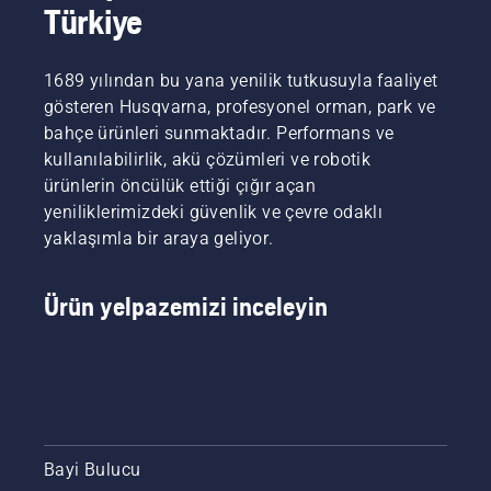
kolaylaştırır.
Türkiye
talimatları
izleyin.
Öncelikle
1689 yılından bu yana yenilik tutkusuyla faaliyet
yağ
gösteren Husqvarna, profesyonel orman, park ve
seviyenizi
kontrol
bahçe ürünleri sunmaktadır. Performans ve
edin.
kullanılabilirlik, akü çözümleri ve robotik
Motorlu
ürünlerin öncülük ettiği çığır açan
testerenizi
yeniliklerimizdeki güvenlik ve çevre odaklı
çalıştırın
yaklaşımla bir araya geliyor.
ve zincir
freninin
kapalı
Ürün yelpazemizi inceleyin
olduğundan
emin
olun.
Motorlu
testerenin
motorunu
ağacın
gövdesinden
Bayi Bulucu
birkaç