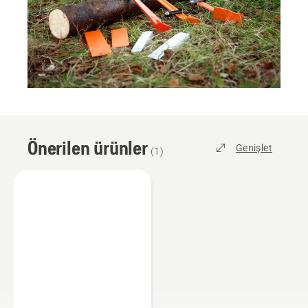
Önerilen ürünler
Genişlet
(
1
)