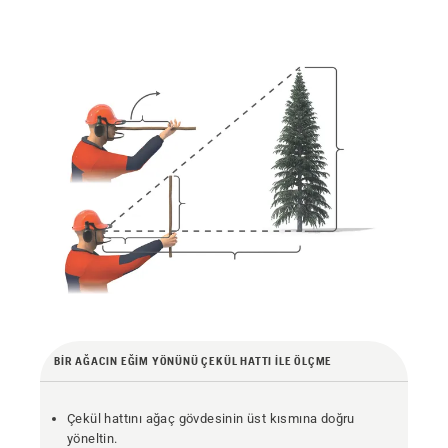
BIR AĞACIN EĞIM YÖNÜNÜ ÇEKÜL HATTI ILE ÖLÇME
Çekül hattını ağaç gövdesinin üst kısmına doğru
yöneltin.