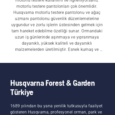
motorlu testere kullanımı ile ilgileniyorsanız 
motorlu testere pantolonları çok önemlidir. 
Husqvarna motorlu testere pantolonu ve ağaç 
uzmanı pantolonu güvenlik düzenlemelerine 
uygundur ve zorlu işlerin üstesinden gelmek için 
tam hareket edebilme özelliği sunar. Ormandaki 
uzun iş günlerinde aşınmaya ve yıpranmaya 
dayanıklı, yüksek kaliteli ve dayanıklı 
malzemelerden üretilmiştir. Esnek kumaş ve 
havalandırma fermuarları gibi tasarım öğeleri 
ekstra rahatlık sunarak verimli çalışmanızı 
sağlar. Kişisel koruyucu ekipman (KKE) 
yelpazemizde motorlu testere pantolonlarımıza 
ek olarak ormancılık baretleri, kulak koruyucular, 
Husqvarna Forest & Garden
güvenlik gözlükleri, motorlu testere ceketleri, 
Türkiye
motorlu testere botları, motorlu testere eldivenleri 
ve diğer çeşitli temel eşyalar bulunur.
1689 yılından bu yana yenilik tutkusuyla faaliyet
gösteren Husqvarna, profesyonel orman, park ve