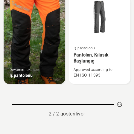
products
Pantolon,
İş pantolonu
Kılasık
Pantolon, Kılasık
Başlangıç
Başlangıç
hakkında
Devamını oku
Approved according to
daha
İş pantolonu
EN ISO 11393
fazla
ayrıntı
görün
2 / 2 gösteriliyor