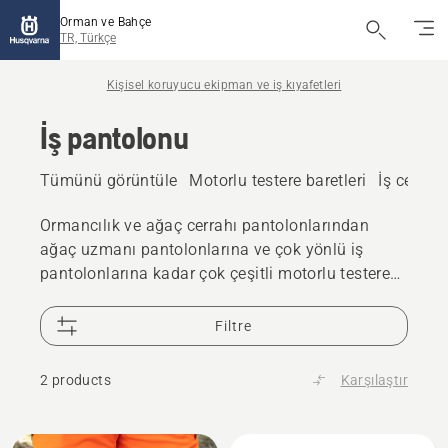
Orman ve Bahçe
TR, Türkçe
Kişisel koruyucu ekipman ve iş kıyafetleri
İş pantolonu
Tümünü görüntüle
Motorlu testere baretleri
İş ceketle
Ormancılık ve ağaç cerrahı pantolonlarından
ağaç uzmanı pantolonlarına ve çok yönlü iş
pantolonlarına kadar çok çeşitli motorlu testere
pantolonlarımıza göz atın. Konfor ve pratiklik için
tasarlanan bu ürünler, dış mekan işleri için
Filtre
idealdir.
2 products
Karşılaştır
All