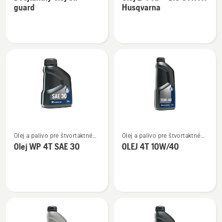
podrobností
podrobností
guard
Husqvarna
o
o
Dvojtaktný
Olej
olej
2-
Oil
T
guard
XP®
BIO
SYNTH
Husqvarna
Zobraziť
Zobraziť
Olej a palivo pre štvortaktné
Olej a palivo pre štvortaktné
viac
viac
motory
motory
Olej WP 4T SAE 30
OLEJ 4T 10W/40
podrobností
podrobností
o
o
Olej
OLEJ
WP 4T
4T
SAE 30
10W/40