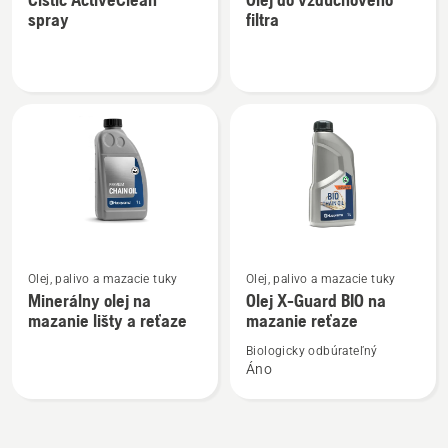
podrobností
podrobností
spray
filtra
o
o
Čistič
Olej
ActiveClean
do
spray
vzduchového
filtra
Zobraziť
Zobraziť
Olej, palivo a mazacie tuky
Olej, palivo a mazacie tuky
viac
viac
Minerálny olej na
Olej X-Guard BIO na
podrobností
podrobností
mazanie lišty a reťaze
mazanie reťaze
o
o
Biologicky odbúrateľný
Minerálny
Olej
Áno
olej
X-
na
Guard
mazanie
BIO