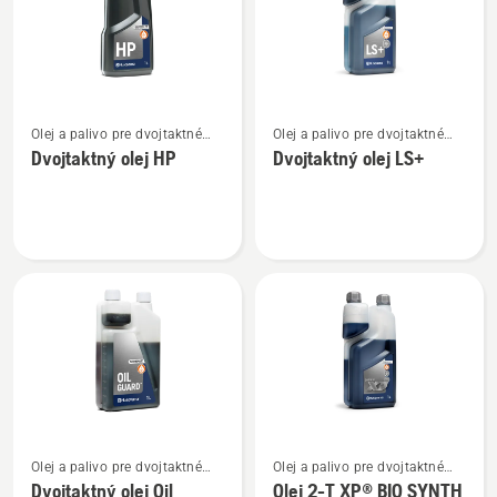
Zobraziť
Zobraziť
Olej a palivo pre dvojtaktné
Olej a palivo pre dvojtaktné
viac
viac
motory
motory
Dvojtaktný olej HP
Dvojtaktný olej LS+
podrobností
podrobností
o
o
Dvojtaktný
Dvojtaktný
olej
olej
HP
LS+
Zobraziť
Zobraziť
Olej a palivo pre dvojtaktné
Olej a palivo pre dvojtaktné
viac
viac
motory
motory
Dvojtaktný olej Oil
Olej 2-T XP® BIO SYNTH