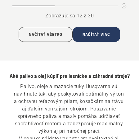
lišty
na
a
mazanie
Zobrazuje sa 12 z 30
reťaze
reťaze
NAČÍTAŤ VŠETKO
NAČÍTAŤ VIAC
Aké palivo a olej kúpiť pre lesnícke a záhradné stroje?
Palivo, oleje a mazacie tuky Husqvarna sú 
navrhnuté tak, aby poskytovali optimálny výkon 
a ochranu reťazovým pílam, kosačkám na trávu 
aj ďalším vonkajším strojom. Používanie 
správneho paliva a mazív pomáha udržiavať 
spoľahlivosť motora a zabezpečuje maximálny 
výkon aj pri náročnej práci.

V ponuke nájdete varianty pre dvojtaktné aj 