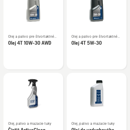
Zobraziť
Zobraziť
Olej a palivo pre štvortaktné
Olej a palivo pre štvortaktné
viac
viac
motory
motory
Olej 4T 10W-30 AWD
Olej 4T 5W-30
podrobností
podrobností
o
o
Olej
Olej
4T
4T
10W-
5W-
30 AWD
30
Zobraziť
Zobraziť
Olej, palivo a mazacie tuky
Olej, palivo a mazacie tuky
viac
viac
Čistič ActiveClean
Olej do vzduchového