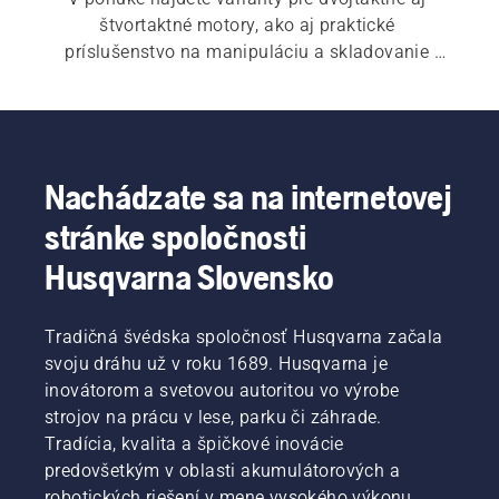
štvortaktné motory, ako aj praktické 
príslušenstvo na manipuláciu a skladovanie 
paliva.
Nachádzate sa na internetovej
stránke spoločnosti
Husqvarna Slovensko
Tradičná švédska spoločnosť Husqvarna začala
svoju dráhu už v roku 1689. Husqvarna je
inovátorom a svetovou autoritou vo výrobe
strojov na prácu v lese, parku či záhrade.
Tradícia, kvalita a špičkové inovácie
predovšetkým v oblasti akumulátorových a
robotických riešení v mene vysokého výkonu,