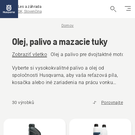
Les a záhrada
SK, Slovenčina
Domov
Olej, palivo a mazacie tuky
Zobraziť všetko
Olej a palivo pre dvojtaktné motory
O
Vyberte si vysokokvalitné palivo a olej od
spoločnosti Husqvarna, aby vaša reťazová píla,
kosačka alebo iné zariadenia na prácu vonku
fungovali bez problémov.
30 výrobků
Porovnajte
Všetky
výrobky