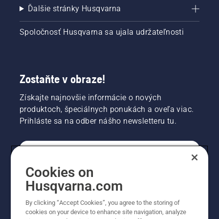
Ďalšie stránky Husqvarna
Spoločnosť Husqvarna sa ujala udržateľnosti
Zostaňte v obraze!
Získajte najnovšie informácie o nových
produktoch, špeciálnych ponukách a oveľa viac.
Prihláste sa na odber nášho newsletteru tu.
REGISTRÁCIA NA ODBER NEWSLETTERU
Cookies on
Husqvarna.com
PROFESIONÁLNE
By clicking “Accept Cookies”, you agree to the storing of
cookies on your device to enhance site navigation, analyze