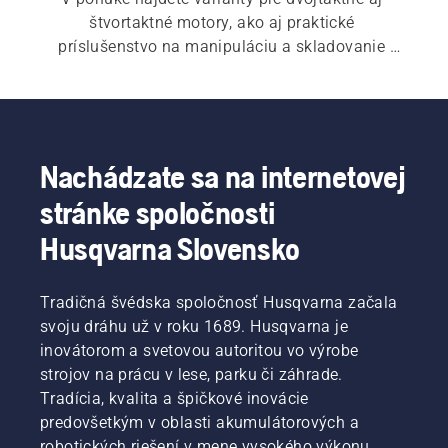
štvortaktné motory, ako aj praktické 
príslušenstvo na manipuláciu a skladovanie 
paliva.
Nachádzate sa na internetovej
stránke spoločnosti
Husqvarna Slovensko
Tradičná švédska spoločnosť Husqvarna začala
svoju dráhu už v roku 1689. Husqvarna je
inovátorom a svetovou autoritou vo výrobe
strojov na prácu v lese, parku či záhrade.
Tradícia, kvalita a špičkové inovácie
predovšetkým v oblasti akumulátorových a
robotických riešení v mene vysokého výkonu,