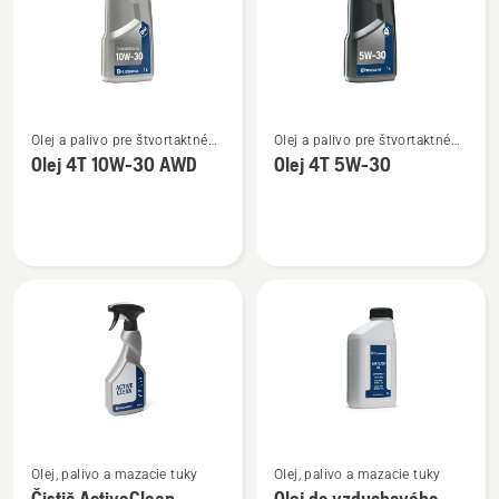
Zobraziť
Zobraziť
Olej a palivo pre štvortaktné
Olej a palivo pre štvortaktné
viac
viac
motory
motory
Olej 4T 10W-30 AWD
Olej 4T 5W-30
podrobností
podrobností
o
o
Olej
Olej
4T
4T
10W-
5W-
30 AWD
30
Zobraziť
Zobraziť
Olej, palivo a mazacie tuky
Olej, palivo a mazacie tuky
viac
viac
Čistič ActiveClean
Olej do vzduchového