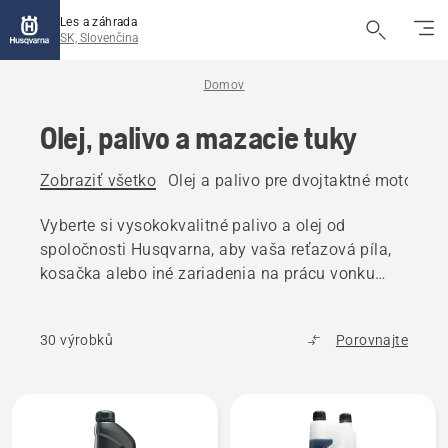
Les a záhrada
SK, Slovenčina
Domov
Olej, palivo a mazacie tuky
Zobraziť všetko
Olej a palivo pre dvojtaktné motory
O
Vyberte si vysokokvalitné palivo a olej od
spoločnosti Husqvarna, aby vaša reťazová píla,
kosačka alebo iné zariadenia na prácu vonku
fungovali bez problémov.
30 výrobků
Porovnajte
Všetky
výrobky