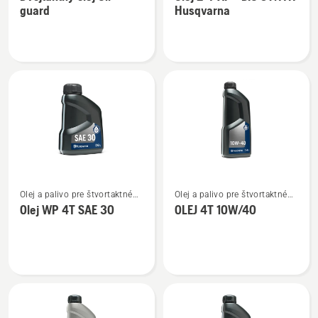
podrobností
podrobností
guard
Husqvarna
o
o
Dvojtaktný
Olej
olej
2-
Oil
T
guard
XP®
BIO
SYNTH
Husqvarna
Zobraziť
Zobraziť
Olej a palivo pre štvortaktné
Olej a palivo pre štvortaktné
viac
viac
motory
motory
Olej WP 4T SAE 30
OLEJ 4T 10W/40
podrobností
podrobností
o
o
Olej
OLEJ
WP 4T
4T
SAE 30
10W/40