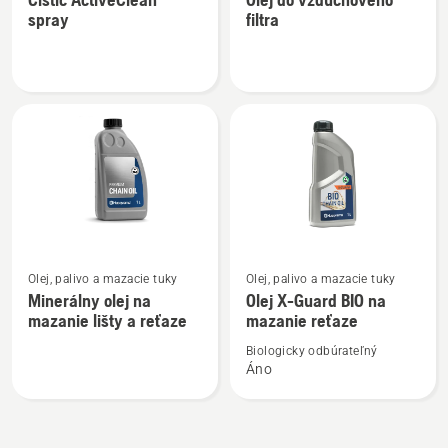
podrobností
podrobností
spray
filtra
o
o
Čistič
Olej
ActiveClean
do
spray
vzduchového
filtra
Zobraziť
Zobraziť
Olej, palivo a mazacie tuky
Olej, palivo a mazacie tuky
viac
viac
Minerálny olej na
Olej X-Guard BIO na
podrobností
podrobností
mazanie lišty a reťaze
mazanie reťaze
o
o
Biologicky odbúrateľný
Minerálny
Olej
Áno
olej
X-
na
Guard
mazanie
BIO