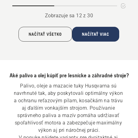
lišty
na
a
mazanie
Zobrazuje sa 12 z 30
reťaze
reťaze
NAČÍTAŤ VŠETKO
NAČÍTAŤ VIAC
Aké palivo a olej kúpiť pre lesnícke a záhradné stroje?
Palivo, oleje a mazacie tuky Husqvarna sú 
navrhnuté tak, aby poskytovali optimálny výkon 
a ochranu reťazovým pílam, kosačkám na trávu 
aj ďalším vonkajším strojom. Používanie 
správneho paliva a mazív pomáha udržiavať 
spoľahlivosť motora a zabezpečuje maximálny 
výkon aj pri náročnej práci.

V ponuke nájdete varianty pre dvojtaktné aj 