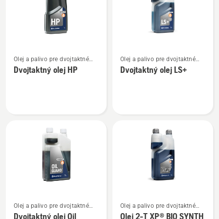
Zobraziť
Zobraziť
Olej a palivo pre dvojtaktné
Olej a palivo pre dvojtaktné
viac
viac
motory
motory
Dvojtaktný olej HP
Dvojtaktný olej LS+
podrobností
podrobností
o
o
Dvojtaktný
Dvojtaktný
olej
olej
HP
LS+
Zobraziť
Zobraziť
Olej a palivo pre dvojtaktné
Olej a palivo pre dvojtaktné
viac
viac
motory
motory
Dvojtaktný olej Oil
Olej 2-T XP® BIO SYNTH