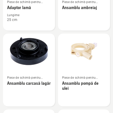
Piese de schimb pentru
Piese de schimb pentru
mai
mai
mașini de tuns gazon
motoferăstraie
Adaptor lamă
Ansamblu ambreiaj
multe
multe
detalii
detalii
Lungime
25 cm
despre
despre
Adaptor
Ansamblu
lamă
ambreiaj
Vezi
Vezi
Piese de schimb pentru
Piese de schimb pentru
mai
mai
mașini robotizate de tuns
motoferăstraie
Ansamblu carcasă lagăr
Ansamblu pompă de
multe
multe
gazon
ulei
detalii
detalii
despre
despre
Ansamblu
Ansamblu
carcasă
pompă