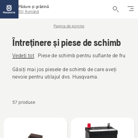
Pădure și grădină
RO, Română
Pagina de pornire
Întreținere și piese de schimb
Vedeți tot
Piese de schimb pentru suflante de frunze
Găsiți mai jos piesele de schimb de care aveți
nevoie pentru utilajul dvs. Husqvarna.
57 produse
Toate
produsele