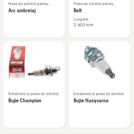
Piese de schimb pentru
Piese de schimb pentru
mai
mai
motoferăstraie
tractoare Rider cu tăiere
Arc ambreiaj
Belt
multe
multe
frontală
detalii
detalii
Lungime
2.400 mm
despre
despre
Arc
Belt
ambreiaj
Vezi
Vezi
Întreținere și piese de schimb
Întreținere și piese de schimb
mai
mai
Bujie Champion
Bujie Husqvarna
multe
multe
detalii
detalii
despre
despre
Bujie
Bujie
Champion
Husqvarna