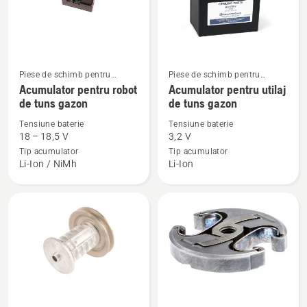
Piese de schimb pentru
Piese de schimb pentru
Vezi
Vezi
mașini robotizate de tuns
tractoare de grădină
Acumulator pentru robot
Acumulator pentru utilaj
mai
mai
gazon
de tuns gazon
de tuns gazon
multe
multe
Tensiune baterie
Tensiune baterie
detalii
detalii
18 – 18,5 V
3,2 V
despre
despre
Tip acumulator
Tip acumulator
Acumulator
Acumulator
Li-Ion / NiMh
Li-Ion
pentru
pentru
robot
utilaj
de
de
tuns
tuns
gazon
gazon
Vezi
Vezi