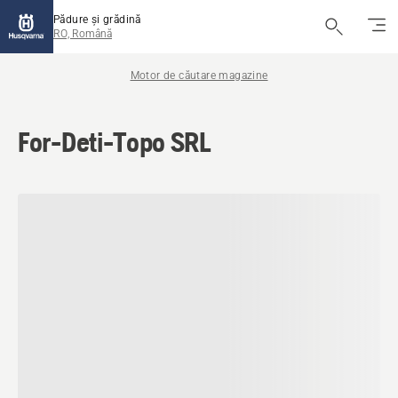
Pădure și grădină
RO, Română
Motor de căutare magazine
For-Deti-Topo SRL