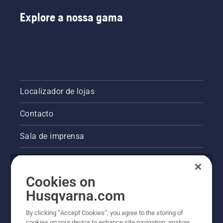
Explore a nossa gama
Localizador de lojas
Contacto
Sala de imprensa
Informações legais sobre o produto
Cookies on
Outros websites da Husqvarna
Husqvarna.com
A abordagem da Husqvarna à sustentabilidade
By clicking “Accept Cookies”, you agree to the storing of
cookies on your device to enhance site navigation, analyze