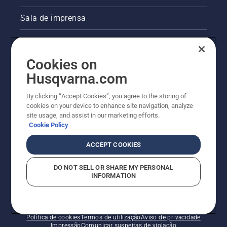
Sala de imprensa
Informações legais sobre o produto
Cookies on
Outros websites da Husqvarna
Husqvarna.com
A abordagem da Husqvarna à sustentabilidade
By clicking “Accept Cookies”, you agree to the storing of
cookies on your device to enhance site navigation, analyze
site usage, and assist in our marketing efforts.
Cookie Policy
ACCEPT COOKIES
DO NOT SELL OR SHARE MY PERSONAL
INFORMATION
© Husqvarna AB (publ). Todos os direitos reservados.
Os preços apresentados são os PVP recomendados.
Política de cookies
Termos de utilização
Aviso de privacidade
Impressão
Comunicar suspeitas de violação