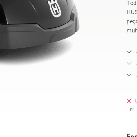
Tod
HUS
peça
mui
Esc