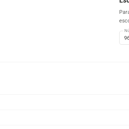
Par
esco
Nú