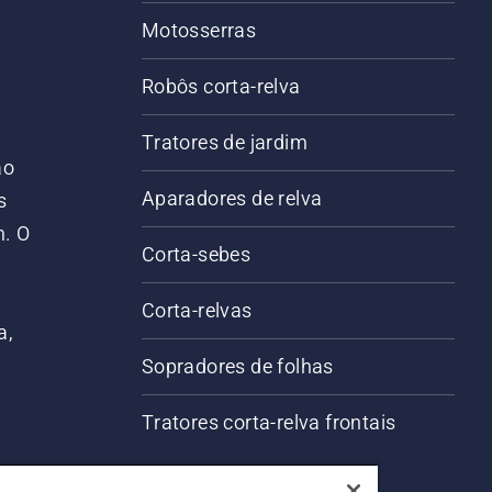
Motosserras
Robôs corta-relva
Tratores de jardim
ão
Aparadores de relva
s
m. O
Corta-sebes
Corta-relvas
a,
Sopradores de folhas
Tratores corta-relva frontais