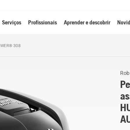
Serviços
Profissionais
Aprender e descobrir
Novid
WER® 308
Rob
Pe
as
H
A