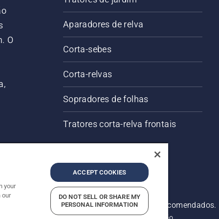
ão
Aparadores de relva
s
m. O
Corta-sebes
Corta-relvas
a,
Sopradores de folhas
Tratores corta-relva frontais
ACCEPT COOKIES
n your
 our
DO NOT SELL OR SHARE MY
servados. Os preços apresentados são os PVP recomendados.
PERSONAL INFORMATION
ivacidade
Impressão
Comunicar suspeitas de violação