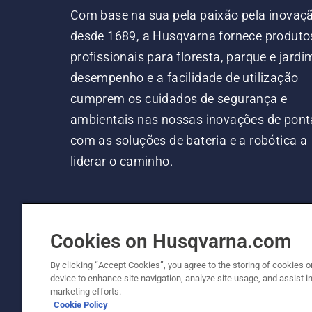
Com base na sua pela paixão pela inovaç
desde 1689, a Husqvarna fornece produto
profissionais para floresta, parque e jardi
desempenho e a facilidade de utilização
cumprem os cuidados de segurança e
ambientais nas nossas inovações de pont
com as soluções de bateria e a robótica a
liderar o caminho.
Cookies on Husqvarna.com
By clicking “Accept Cookies”, you agree to the storing of cookies o
device to enhance site navigation, analyze site usage, and assist in
© Husqvarna AB (publ). Todos os direitos re
marketing efforts.
Cookie Policy
Política de cookies
Termos de utilização
Aviso de pr