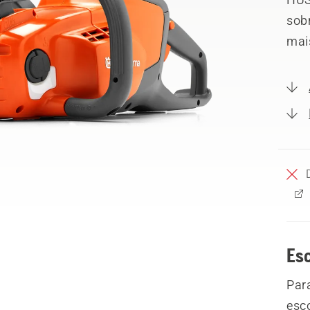
sobr
mai
Esc
Par
esco