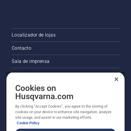
Localizador de lojas
Contacto
Sala de imprensa
Informações legais sobre o produto
Cookies on
Outros websites da Husqvarna
Husqvarna.com
A abordagem da Husqvarna à sustentabilidade
By clicking “Accept Cookies”, you agree to the storing of
cookies on your device to enhance site navigation, analyze
site usage, and assist in our marketing efforts.
Cookie Policy