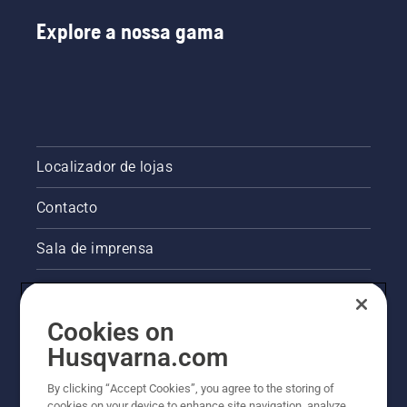
Explore a nossa gama
Localizador de lojas
Contacto
Sala de imprensa
Informações legais sobre o produto
Cookies on
Outros websites da Husqvarna
Husqvarna.com
A abordagem da Husqvarna à sustentabilidade
By clicking “Accept Cookies”, you agree to the storing of
cookies on your device to enhance site navigation, analyze