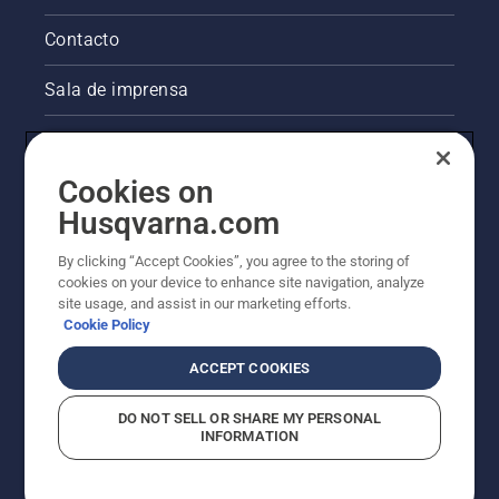
Contacto
Sala de imprensa
Informações legais sobre o produto
Cookies on
Outros websites da Husqvarna
Husqvarna.com
A abordagem da Husqvarna à sustentabilidade
By clicking “Accept Cookies”, you agree to the storing of
cookies on your device to enhance site navigation, analyze
site usage, and assist in our marketing efforts.
Cookie Policy
ACCEPT COOKIES
DO NOT SELL OR SHARE MY PERSONAL
INFORMATION
© Husqvarna AB (publ). Todos os direitos reservados.