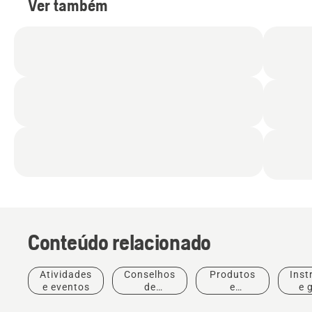
Ver também
Conteúdo relacionado
Atividades
Conselhos
Produtos
Inst
e eventos
de
e
e 
compras
inovações