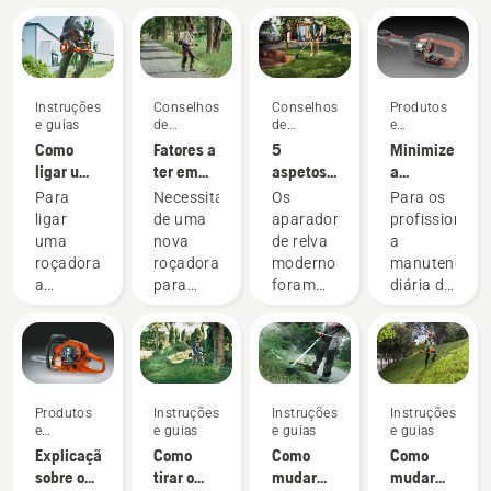
Instruções
Conselhos
Conselhos
Produtos
e guias
de
de
e
compras
compras
inovações
Como
Fatores a
5
Minimize
ligar uma
ter em
aspetos
a
roçadora
conta
a ter em
necessidade
Para
Necessita
Os
Para os
a
aquando
conta ao
de
ligar
de uma
aparadores
profissionais,
gasolina
da
comprar
manutenção
uma
nova
de relva
a
aquisição
um
do
roçadora
roçadora
modernos
manutenção
de uma
aparador
equipamento
a
para
foram
diária do
roçadora
de relva
elétrico
gasolina
limpar
concebidos
motor é
com
da
uma
para se
uma
ferramentas
Husqvarna,
área de
adaptar
tarefa
a bateria
deve
maior
a
demorada
seguir o
dimensão,
diferentes
que tem
Produtos
Instruções
Instruções
Instruções
procedimento
cortar
condições
o
e
e guias
e guias
e guias
simples
relva
de
potencial
inovações
Explicação
Como
Como
Como
descrito
alta,
trabalho
de
sobre o
tirar o
mudar
mudar
neste
vegetação
e
interromper