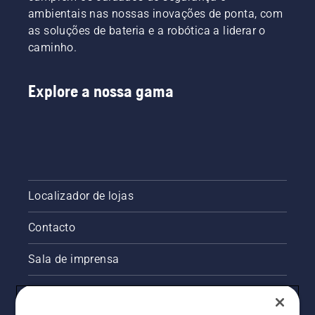
densa de
fácil de
ambientais nas nossas inovações de ponta, com
forma a
utilizar.
as soluções de bateria e a robótica a liderar o
obter um
caminho.
corte
mais
rápido e
Explore a nossa gama
eficiente.
Veja este
breve
vídeo
sobre
como
afiar e
manter
Localizador de lojas
uma
lâmina
Contacto
para
relva.
Sala de imprensa
Informações legais sobre o produto