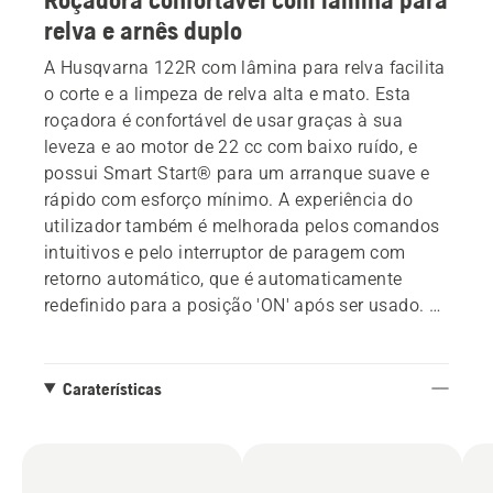
relva e arnês duplo
A Husqvarna 122R com lâmina para relva facilita
o corte e a limpeza de relva alta e mato. Esta
roçadora é confortável de usar graças à sua
leveza e ao motor de 22 cc com baixo ruído, e
possui Smart Start® para um arranque suave e
rápido com esforço mínimo. A experiência do
utilizador também é melhorada pelos comandos
intuitivos e pelo interruptor de paragem com
retorno automático, que é automaticamente
redefinido para a posição 'ON' após ser usado. A
roçadora 122R possui uma pega em forma de
cornos de touro e arnês duplo de ombro,
proporcionando uma posição de trabalho
Caraterísticas
confortável.