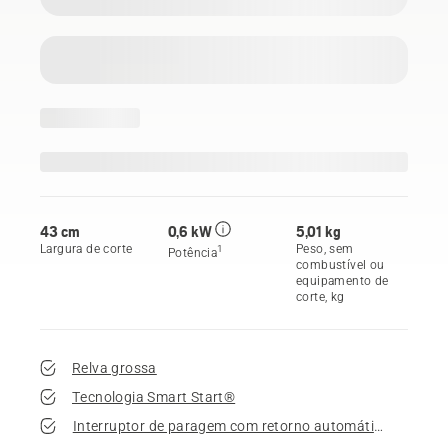
43 cm
0,6 kW
5,01 kg
Largura de corte
Peso, sem
1
Potência
combustível ou
equipamento de
corte, kg
Relva grossa
Tecnologia Smart Start®
Interruptor de paragem com retorno automático