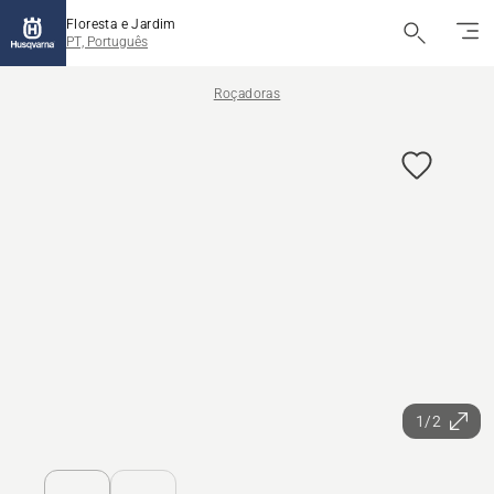
Floresta e Jardim
PT, Português
Roçadoras
1/2